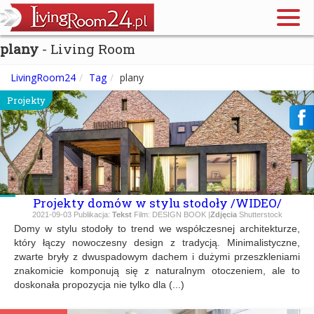
plany
- Living Room
LivingRoom24
Tag
plany
Projekty
Projekty domów w stylu stodoły /WIDEO/
2021-09-03
Publikacja:
Tekst
Film: DESIGN BOOK |
Zdjęcia
Shutterstock
Domy w stylu stodoły to trend we współczesnej architekturze,
który łączy nowoczesny design z tradycją. Minimalistyczne,
zwarte bryły z dwuspadowym dachem i dużymi przeszkleniami
znakomicie komponują się z naturalnym otoczeniem, ale to
doskonała propozycja nie tylko dla (...)