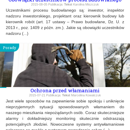
2015-08-05
Publikacja:
Tekst
Karolina Miszczuk
Uczestnikami procesu budowlanego są: inwestor, inspektor
nadzoru inwestorskiego, projektant oraz kierownik budowy lub
kierownik robót (art. 17 ustawy – Prawo budowlane, Dz. U. z
2013 r., poz. 1409 z późn. zm.). Jakie są obowiązki uczestników
nadzoru (...)
Porady
Ochrona przed włamaniami
2015-07-21
Publikacja:
Tekst
Marcelina Kowalczuk
Jest wiele sposobów na zapewnienie sobie spokoju i uniknięcie
nieprzyjemnych sytuacji spowodowanych włamaniem do
naszego mieszkania niepożądanych osób. Coraz skuteczniejsze
alarmy i dokładniejszy monitoring skutecznie odstraszają
potencjalnych złodziei. Nowoczesne systemy antywłamaniowe
połączone są zwykle z systemem zarządzania całym (...)