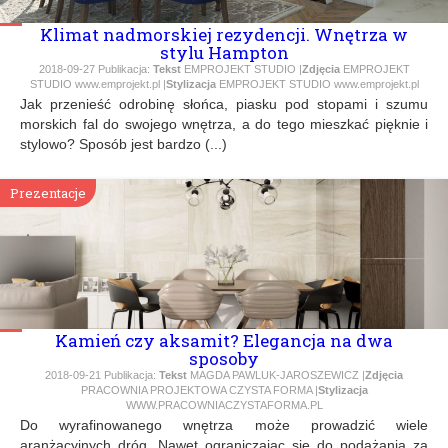
Klimat nadmorskiej rezydencji. Wnętrza w
stylu Hampton
2018-09-27
Publikacja:
Tekst
EMPROJEKT STUDIO |
Zdjęcia
EMPROJEKT
STUDIO www.emprojekt.pl |
Stylizacja
EMPROJEKT STUDIO www.emprojekt.pl
Jak przenieść odrobinę słońca, piasku pod stopami i szumu
morskich fal do swojego wnętrza, a do tego mieszkać pięknie i
stylowo? Sposób jest bardzo (...)
Prezentacje
Kamień czy aksamit? Elegancja na dwa
sposoby
2018-09-21
Publikacja:
Tekst
MAGDA PAWLUK-JAROSZEWICZ |
Zdjęcia
PRACOWNIA PROJEKTOWA CZYSTA FORMA |
Stylizacja
WWW.PRACOWNIACZYSTAFORMA.PL
Do wyrafinowanego wnętrza może prowadzić wiele
aranżacyjnych dróg. Nawet ograniczając się do podążania za