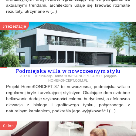
aktualnymi trendami, architektom udaje się kreować rozmaite
rezultaty, utrzymane w (...)
Prezentacje
Podmiejska willa w nowoczesnym stylu
2017-01-10
Publikacja:
Tekst
HOMEKONCEPT.COM.PL |
Zdjęcia
HOMEKONCEPT.COM.PL
Projekt HomeKONCEPT-37 to nowoczesna, podmiejska willa o
regularnej bryle i urzekającej stylistyce. Okalające dom ozdobne
belkowanie dodaje szykowności całemu budynkowi, a efektowna
elewacja z białego i grafitowego tynku, połączonego z
naturalnym kamieniem, podkreśla jego wyjątkowość i (...)
Salon