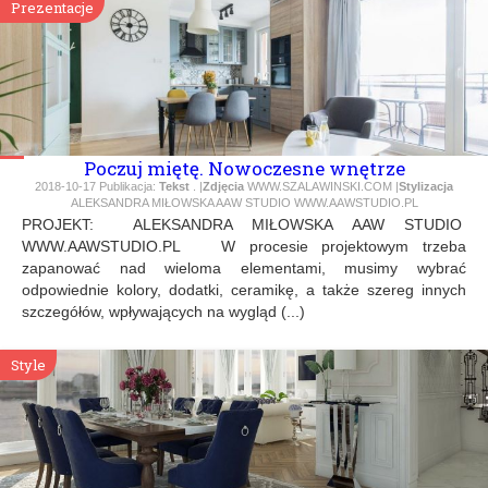
Prezentacje
Poczuj miętę. Nowoczesne wnętrze
2018-10-17
Publikacja:
Tekst
. |
Zdjęcia
WWW.SZALAWINSKI.COM |
Stylizacja
ALEKSANDRA MIŁOWSKA AAW STUDIO WWW.AAWSTUDIO.PL
PROJEKT: ALEKSANDRA MIŁOWSKA AAW STUDIO
WWW.AAWSTUDIO.PL W procesie projektowym trzeba
zapanować nad wieloma elementami, musimy wybrać
odpowiednie kolory, dodatki, ceramikę, a także szereg innych
szczegółów, wpływających na wygląd (...)
Style