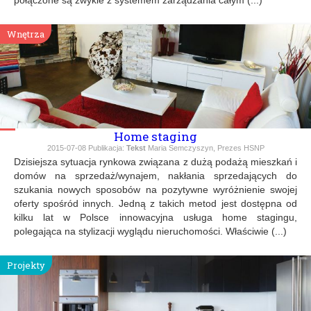
Wnętrza
Home staging
2015-07-08
Publikacja:
Tekst
Maria Semczyszyn, Prezes HSNP
Dzisiejsza sytuacja rynkowa związana z dużą podażą mieszkań i
domów na sprzedaż/wynajem, nakłania sprzedających do
szukania nowych sposobów na pozytywne wyróżnienie swojej
oferty spośród innych. Jedną z takich metod jest dostępna od
kilku lat w Polsce innowacyjna usługa home stagingu,
polegająca na stylizacji wyglądu nieruchomości. Właściwie (...)
Projekty