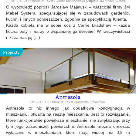
2015-05-21
Publikacja:
Tekst
Claudia Adaszewska |
Zdjęcia
JM Mebel System
O wypowiedź poprosił Jarosław Majewski – właściciel firmy JM
Mebel System, specjalizującej się w zabudowach garderób,
kuchni i innych pomieszczeń, zgodnie ze specyfikacją Klienta.
Każda kobieta ma w sobie coś z Carrie Bradshaw – każda
kocha buty i marzy o wspaniałej garderobie! W rzeczywistości
nikt za nas jej (...)
Projekty
Antresola
2015-03-03
Publikacja:
Tekst
Marcelina Kowalczuk
Antresola to nic innego jak dodatkowa kondygnacja w
mieszkaniu, otwarta na resztę mieszkania. Jest to rozwiązanie,
które funkcjonalnie powiększa mieszkanie, nie zwiększając przy
tym jego zasadniczej powierzchni. Antresole można umieścić
wyłącznie w mieszkaniach, które mają więcej niż 3,5 m