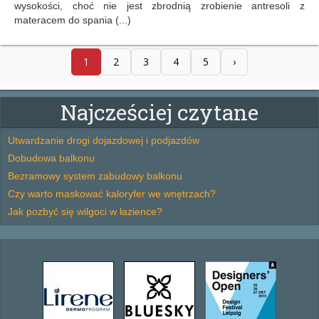
wysokości, choć nie jest zbrodnią zrobienie antresoli z
materacem do spania (...)
1
2
3
4
5
›
Najcześciej czytane
Utwardzanie drogi dojazdowej i podjazdów
Dobudowa balkonu
Bezramowy system zabudowy balkonu
Czy warto maskować kaloryfer we wnętrzach?
Jak pozbyć się wilgoci w łazience?