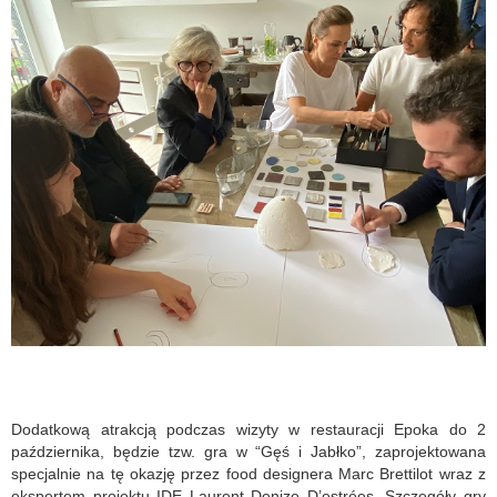
Dodatkową atrakcją podczas wizyty w restauracji Epoka do 2
października, będzie tzw. gra w “Gęś i Jabłko”, zaprojektowana
specjalnie na tę okazję przez food designera Marc Brettilot wraz z
ekspertem projektu IDE Laurent Denize D’estrées. Szczegóły gry