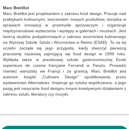
Marc Bretillot
Marc Bretillot jest projektantem z zakresu food design. Pracuje nad
praktykami kulinarnymi, tworzeniem nowych produktów, doradza w
sprawach innowacji w przemyśle spożywczym i organizuje
międzynarodowe wydarzenia i występy w galeriach i muzeach. Jest
twórcą studiów podyplomowych z zakresu wzornictwa kulinarnego
na Wyższej Szkole Sztuki i Wzornictwa w Reims (ESAD). To na tej
uczelni zaczęła się jego przygoda, kiedy stworzył pierwszą
pracownię naukową zajmującą się food design w 1999 roku.
Wykłada także w prestiżowej szkole gastronomicznej Ecole
superieure de cuisine française Ferrandi w Paryżu. Prowadzi
również warsztaty we Francji i za granicą. Marc Bretillot jest
autorem książki „Culinaire Design” opublikowanej przez
wydawnictwo Alternatives. Inspiruje go sztuka współczesna, a jego
pasją jest nasycanie food designu innymi kreatywnymi działaniami z
zakresu sztuki, literatury czy muzyki.