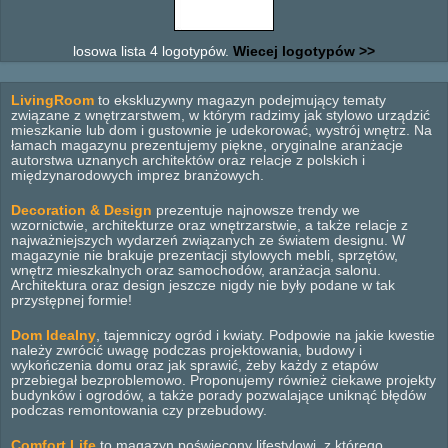
losowa lista 4 logotypów.
Wiecej logotypów >>
LivingRoom
to ekskluzywny magazyn podejmujący tematy
związane z wnętrzarstwem, w którym radzimy jak stylowo urządzić
mieszkanie lub dom i gustownie je udekorować, wystrój wnętrz. Na
łamach magazynu prezentujemy piękne, oryginalne aranżacje
autorstwa uznanych architektów oraz relacje z polskich i
międzynarodowych imprez branżowych.
Decoration & Design
prezentuje najnowsze trendy we
wzornictwie, architekturze oraz wnętrzarstwie, a także relacje z
najważniejszych wydarzeń związanych ze światem designu. W
magazynie nie brakuje prezentacji stylowych mebli, sprzętów,
wnętrz mieszkalnych oraz samochodów, aranżacja salonu.
Architektura oraz design jeszcze nigdy nie były podane w tak
przystępnej formie!
Dom Idealny
, tajemniczy ogród i kwiaty. Podpowie na jakie kwestie
należy zwrócić uwagę podczas projektowania, budowy i
wykończenia domu oraz jak sprawić, żeby każdy z etapów
przebiegał bezproblemowo. Proponujemy również ciekawe projekty
budynków i ogrodów, a także porady pozwalające uniknąć błędów
podczas remontowania czy przebudowy.
Comfort Life
to magazyn poświęcony lifestylowi, z którego