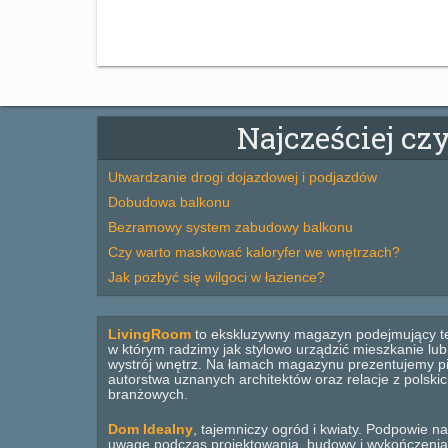
Najcześciej cz
Utwardzanie drogi dojazdowej i podjazdów
Dobudowa balkonu
Bezramowy system zabudowy balkonu
Czy warto maskować kaloryfer we wnętrzach?
Jak pozbyć się wilgoci w łazience?
LivingRoom
to ekskluzywny magazyn podejmujący t
w którym radzimy jak stylowo urządzić mieszkanie lu
wystrój wnętrz. Na łamach magazynu prezentujemy pi
autorstwa uznanych architektów oraz relacje z polsk
branżowych.
Dom Idealny
, tajemniczy ogród i kwiaty. Podpowie na
uwagę podczas projektowania, budowy i wykończenia