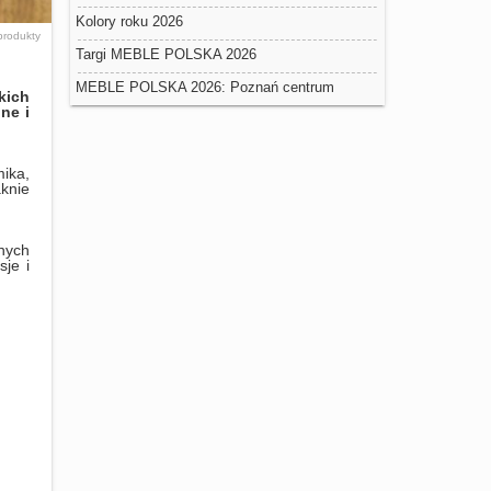
targi materiałów podłogowych i powierzchniowych
Kolory roku 2026
rodukty
w Nadarzynie
Targi MEBLE POLSKA 2026
MEBLE POLSKA 2026: Poznań centrum
kich
ne i
globalnego handlu meblami
ika,
knie
żnych
sje i