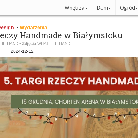
Wnętrza
Dom
Ogród
esign
Wydarzenia
•
Rzeczy Handmade w Białymstoku
HE HAND •
Zdjęcia
WHAT THE HAND
2024-12-12