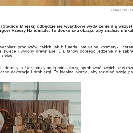
dodatki
modne p
(Stadion Miejski) odbędzie się wyjątkowe wydarzenie dla wszyst
argów Rzeczy Handmade. To doskonała okazja, aby znaleźć unikal
hlarz produktów, takich jak biżuteria, naturalne kosmetyki, ceram
kże świece i wyroby drewniane. Dla fanów dobrego jedzenia nie zabra
 siebie!
i i dorosłych. Uczestnicy będą mieli okazję spróbować swoich sił w ró
czne dekoracje i drobiazgi. To idealna okazja, aby rozwijać swoje pa