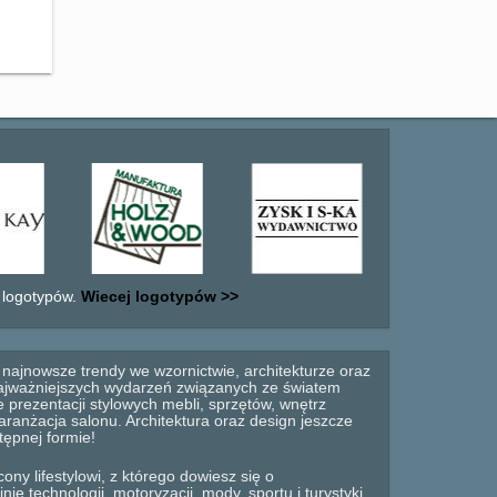
 logotypów.
Wiecej logotypów >>
najnowsze trendy we wzornictwie, architekturze oraz
 najważniejszych wydarzeń związanych ze światem
 prezentacji stylowych mebli, sprzętów, wnętrz
anżacja salonu. Architektura oraz design jeszcze
tępnej formie!
ny lifestylowi, z którego dowiesz się o
e technologii, motoryzacji, mody, sportu i turystyki.