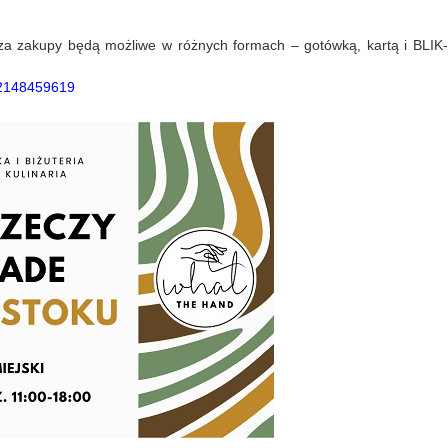
i za zakupy będą możliwe w różnych formach – gotówką, kartą i BLIK-
32148459619