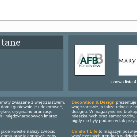
ytane
losowa lista 4
ematy związane z wnętrzarstwem,
Decoration & Design
prezentuje 
b dom i gustownie je udekorować,
wnętrzarstwie, a także relacje z
ękne, oryginalne aranżacje
designu. W magazynie nie brakuje
ich i międzynarodowych imprez
mieszkalnych oraz samochodów, ar
nigdy nie były podane w tak przys
 jakie kwestie należy zwrócić
Comfort Life
to magazyn poświęco
 domu oraz jak sprawić, żeby
współczesnych trendach w dziedzini