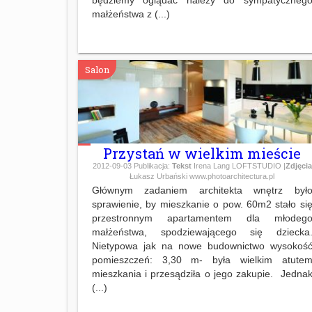
małżeństwa z (...)
Salon
Przystań w wielkim mieście
2012-09-03
Publikacja:
Tekst
Irena Lang LOFTSTUDIO |
Zdjęcia
Łukasz Urbański www.photoarchitectura.pl
Głównym zadaniem architekta wnętrz był
sprawienie, by mieszkanie o pow. 60m2 stało si
przestronnym apartamentem dla młodeg
małżeństwa, spodziewającego się dziecka
Nietypowa jak na nowe budownictwo wysokoś
pomieszczeń: 3,30 m- była wielkim atute
mieszkania i przesądziła o jego zakupie. Jedna
(...)