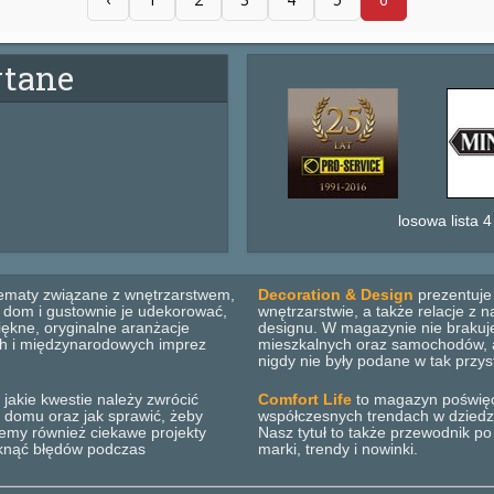
ytane
losowa lista 4
ematy związane z wnętrzarstwem,
Decoration & Design
prezentuje 
b dom i gustownie je udekorować,
wnętrzarstwie, a także relacje z
ękne, oryginalne aranżacje
designu. W magazynie nie brakuje
ich i międzynarodowych imprez
mieszkalnych oraz samochodów, ar
nigdy nie były podane w tak przys
 jakie kwestie należy zwrócić
Comfort Life
to magazyn poświęco
 domu oraz jak sprawić, żeby
współczesnych trendach w dziedzini
emy również ciekawe projekty
Nasz tytuł to także przewodnik p
iknąć błędów podczas
marki, trendy i nowinki.