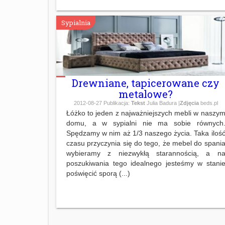
Sypialnia
Drewniane, tapicerowane czy
metalowe?
2012-08-27
Publikacja:
Tekst
Julia Badura |
Zdjęcia
beds.pl
Łóżko to jeden z najważniejszych mebli w naszy
domu, a w sypialni nie ma sobie równych
Spędzamy w nim aż 1/3 naszego życia. Taka iloś
czasu przyczynia się do tego, że mebel do spani
wybieramy z niezwykłą starannością, a n
poszukiwania tego idealnego jesteśmy w stani
poświęcić sporą (...)