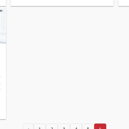
m
.
ć
a
a
e
‹
1
2
3
4
5
6