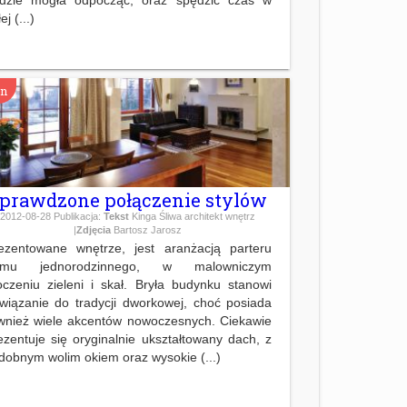
ej (...)
on
prawdzone połączenie stylów
2012-08-28
Publikacja:
Tekst
Kinga Śliwa architekt wnętrz
|
Zdjęcia
Bartosz Jarosz
ezentowane wnętrze, jest aranżacją parteru
omu jednorodzinnego, w malowniczym
oczeniu zieleni i skał. Bryła budynku stanowi
wiązanie do tradycji dworkowej, choć posiada
wnież wiele akcentów nowoczesnych. Ciekawie
ezentuje się oryginalnie ukształtowany dach, z
dobnym wolim okiem oraz wysokie (...)