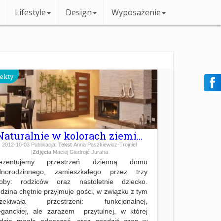
Lifestyle
Design
Wyposażenie
jekty
Naturalnie w kolorach ziemi...
2012-10-03
Publikacja:
Tekst
Anna Paszkiewicz-Trojniel
|
Zdjęcia
Maciej Giedrojć Juraha
rezentujemy przestrzeń dzienną domu
dnorodzinnego, zamieszkałego przez trzy
oby: rodziców oraz nastoletnie dziecko.
dzina chętnie przyjmuje gości, w związku z tym
zekiwała przestrzeni: funkcjonalnej,
eganckiej, ale zarazem przytulnej, w której
dzie mogła odpocząć, oraz spędzić czas w