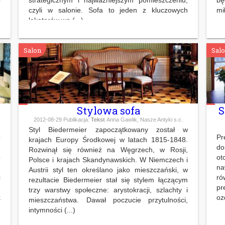
czyli w salonie. Sofa to jeden z kluczowych
mił
lokatorów we (...)
Salon
Sal
Stylowa sofa
S
2012-08-29
Publikacja:
Tekst
Anna Gawlik, Nasze Antyki s.c.
Styl Biedermeier zapoczątkowany został w
o
Pr
krajach Europy Środkowej w latach 1815-1848.
ę
d
Rozwinął się również na Węgrzech, w Rosji,
o
ot
Polsce i krajach Skandynawskich. W Niemczech i
.
na
Austrii styl ten określano jako mieszczański, w
ć
ró
rezultacie Biedermeier stał się stylem łączącym
m
pr
trzy warstwy społeczne: arystokracji, szlachty i
k
oz
mieszczaństwa. Dawał poczucie przytulności,
intymności (...)