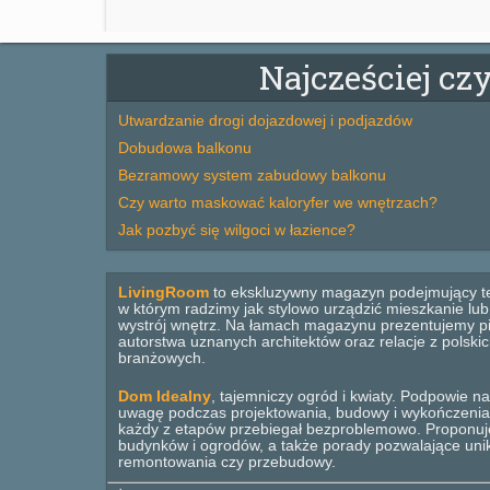
Najcześciej cz
Utwardzanie drogi dojazdowej i podjazdów
Dobudowa balkonu
Bezramowy system zabudowy balkonu
Czy warto maskować kaloryfer we wnętrzach?
Jak pozbyć się wilgoci w łazience?
LivingRoom
to ekskluzywny magazyn podejmujący t
w którym radzimy jak stylowo urządzić mieszkanie lu
wystrój wnętrz. Na łamach magazynu prezentujemy pi
autorstwa uznanych architektów oraz relacje z polsk
branżowych.
Dom Idealny
, tajemniczy ogród i kwiaty. Podpowie na
uwagę podczas projektowania, budowy i wykończenia
każdy z etapów przebiegał bezproblemowo. Proponuj
budynków i ogrodów, a także porady pozwalające un
remontowania czy przebudowy.