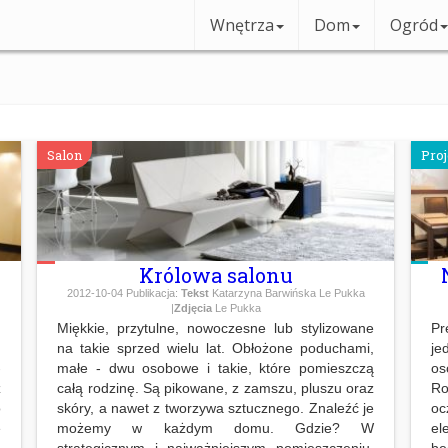
Wnętrza
Dom
Ogród
Salon
Pro
Królowa salonu
2012-10-04
Publikacja:
Tekst
Katarzyna Barwińska Le Pukka
|
Zdjęcia
Le Pukka
u
Miękkie, przytulne, nowoczesne lub stylizowane
P
.
na takie sprzed wielu lat. Obłożone poduchami,
je
-
małe - dwu osobowe i takie, które pomieszczą
os
z
całą rodzinę. Są pikowane, z zamszu, pluszu oraz
Ro
o
skóry, a nawet z tworzywa sztucznego. Znaleźć je
oc
e
możemy w każdym domu. Gdzie? W
el
o
strategicznym i najważniejszym pomieszczeniu,
bę