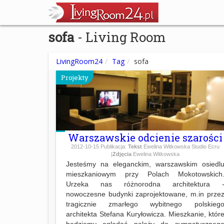
sofa
- Living Room
LivingRoom24
Tag
sofa
Projekty
Warszawskie odcienie szarości
2012-10-15
Publikacja:
Tekst
Ewelina Witkowska Studio Ecru
|
Zdjęcia
Ewelina Witkowska
Jesteśmy na eleganckim, warszawskim osiedl
mieszkaniowym przy Polach Mokotowskich
Urzeka nas różnorodna architektura 
nowoczesne budynki zaprojektowane, m.in prze
tragicznie zmarłego wybitnego polskieg
architekta Stefana Kuryłowicza. Mieszkanie, któr
będziemy oglądać należy do sympatyczneg