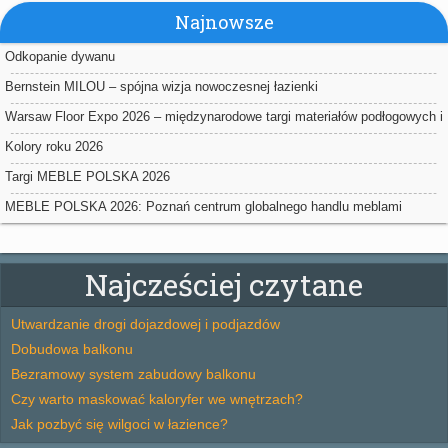
Najnowsze
Odkopanie dywanu
Bernstein MILOU – spójna wizja nowoczesnej łazienki
Warsaw Floor Expo 2026 – międzynarodowe targi materiałów podłogowych i
powierzchniowych w Nadarzynie
Kolory roku 2026
Targi MEBLE POLSKA 2026
MEBLE POLSKA 2026: Poznań centrum globalnego handlu meblami
Najcześciej czytane
Utwardzanie drogi dojazdowej i podjazdów
Dobudowa balkonu
Bezramowy system zabudowy balkonu
Czy warto maskować kaloryfer we wnętrzach?
Jak pozbyć się wilgoci w łazience?