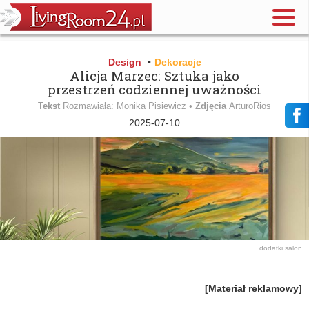
Design
•
Dekoracje
Alicja Marzec: Sztuka jako
przestrzeń codziennej uważności
Tekst
Rozmawiała: Monika Pisiewicz •
Zdjęcia
ArturoRios
2025-07-10
dodatki
salon
[Materiał reklamowy]