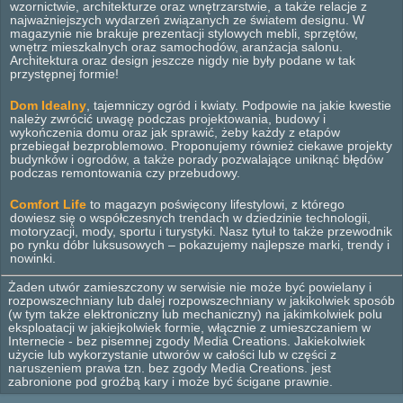
wzornictwie, architekturze oraz wnętrzarstwie, a także relacje z
najważniejszych wydarzeń związanych ze światem designu. W
magazynie nie brakuje prezentacji stylowych mebli, sprzętów,
wnętrz mieszkalnych oraz samochodów, aranżacja salonu.
Architektura oraz design jeszcze nigdy nie były podane w tak
przystępnej formie!
Dom Idealny
, tajemniczy ogród i kwiaty. Podpowie na jakie kwestie
należy zwrócić uwagę podczas projektowania, budowy i
wykończenia domu oraz jak sprawić, żeby każdy z etapów
przebiegał bezproblemowo. Proponujemy również ciekawe projekty
budynków i ogrodów, a także porady pozwalające uniknąć błędów
podczas remontowania czy przebudowy.
Comfort Life
to magazyn poświęcony lifestylowi, z którego
dowiesz się o współczesnych trendach w dziedzinie technologii,
motoryzacji, mody, sportu i turystyki. Nasz tytuł to także przewodnik
po rynku dóbr luksusowych – pokazujemy najlepsze marki, trendy i
nowinki.
Żaden utwór zamieszczony w serwisie nie może być powielany i
rozpowszechniany lub dalej rozpowszechniany w jakikolwiek sposób
(w tym także elektroniczny lub mechaniczny) na jakimkolwiek polu
eksploatacji w jakiejkolwiek formie, włącznie z umieszczaniem w
Internecie - bez pisemnej zgody Media Creations. Jakiekolwiek
użycie lub wykorzystanie utworów w całości lub w części z
naruszeniem prawa tzn. bez zgody Media Creations. jest
zabronione pod groźbą kary i może być ścigane prawnie.