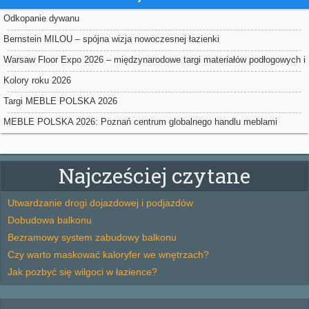
Odkopanie dywanu
Bernstein MILOU – spójna wizja nowoczesnej łazienki
Warsaw Floor Expo 2026 – międzynarodowe targi materiałów podłogowych i
powierzchniowych w Nadarzynie
Kolory roku 2026
Targi MEBLE POLSKA 2026
MEBLE POLSKA 2026: Poznań centrum globalnego handlu meblami
Najcześciej czytane
Utwardzanie drogi dojazdowej i podjazdów
Dobudowa balkonu
Bezramowy system zabudowy balkonu
Czy warto maskować kaloryfer we wnętrzach?
Jak pozbyć się wilgoci w łazience?