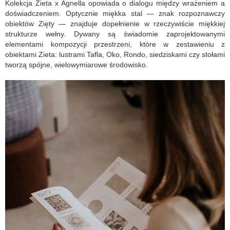
Kolekcja Zieta x Agnella opowiada o dialogu między wrażeniem a
doświadczeniem. Optycznie miękka stal — znak rozpoznawczy
obiektów Zięty — znajduje dopełnienie w rzeczywiście miękkiej
strukturze wełny. Dywany są świadomie zaprojektowanymi
elementami kompozycji przestrzeni, które w zestawieniu z
obiektami Zieta: lustrami Tafla, Oko, Rondo, siedziskami czy stołami
tworzą spójne, wielowymiarowe środowisko.