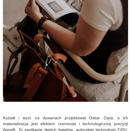
Kształt i wzor na dywanach projektował Oskar Zięta, a ich
materializacja jest efektem rzemiosła i technologicznej precyzji
Agnelli. To spotkanie dwóch światów: autorskiej technologii FiDU,