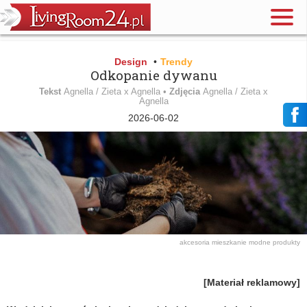
Design
•
Trendy
Odkopanie dywanu
Tekst
Agnella / Zieta x Agnella •
Zdjęcia
Agnella / Zieta x
Agnella
2026-06-02
akcesoria
mieszkanie
modne produkty
[Materiał reklamowy]