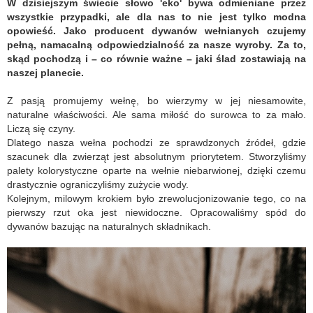
W dzisiejszym świecie słowo 'eko' bywa odmieniane przez
wszystkie przypadki, ale dla nas to nie jest tylko modna
opowieść. Jako producent dywanów wełnianych czujemy
pełną, namacalną odpowiedzialność za nasze wyroby. Za to,
skąd pochodzą i – co równie ważne – jaki ślad zostawiają na
naszej planecie.
Z pasją promujemy wełnę, bo wierzymy w jej niesamowite,
naturalne właściwości. Ale sama miłość do surowca to za mało.
Liczą się czyny.
Dlatego nasza wełna pochodzi ze sprawdzonych źródeł, gdzie
szacunek dla zwierząt jest absolutnym priorytetem. Stworzyliśmy
palety kolorystyczne oparte na wełnie niebarwionej, dzięki czemu
drastycznie ograniczyliśmy zużycie wody.
Kolejnym, milowym krokiem było zrewolucjonizowanie tego, co na
pierwszy rzut oka jest niewidoczne. Opracowaliśmy spód do
dywanów bazując na naturalnych składnikach.