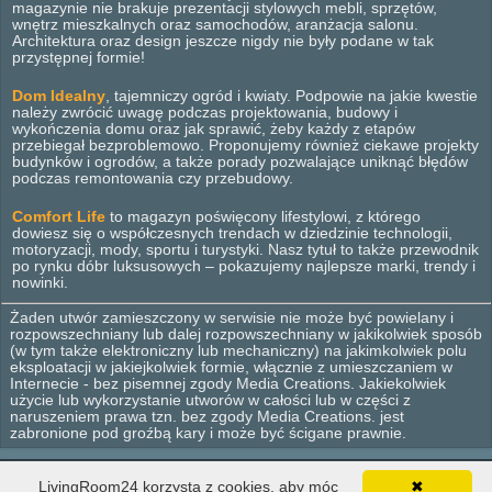
magazynie nie brakuje prezentacji stylowych mebli, sprzętów,
wnętrz mieszkalnych oraz samochodów, aranżacja salonu.
Architektura oraz design jeszcze nigdy nie były podane w tak
przystępnej formie!
Dom Idealny
, tajemniczy ogród i kwiaty. Podpowie na jakie kwestie
należy zwrócić uwagę podczas projektowania, budowy i
wykończenia domu oraz jak sprawić, żeby każdy z etapów
przebiegał bezproblemowo. Proponujemy również ciekawe projekty
budynków i ogrodów, a także porady pozwalające uniknąć błędów
podczas remontowania czy przebudowy.
Comfort Life
to magazyn poświęcony lifestylowi, z którego
dowiesz się o współczesnych trendach w dziedzinie technologii,
motoryzacji, mody, sportu i turystyki. Nasz tytuł to także przewodnik
po rynku dóbr luksusowych – pokazujemy najlepsze marki, trendy i
nowinki.
Żaden utwór zamieszczony w serwisie nie może być powielany i
rozpowszechniany lub dalej rozpowszechniany w jakikolwiek sposób
(w tym także elektroniczny lub mechaniczny) na jakimkolwiek polu
eksploatacji w jakiejkolwiek formie, włącznie z umieszczaniem w
Internecie - bez pisemnej zgody Media Creations. Jakiekolwiek
użycie lub wykorzystanie utworów w całości lub w części z
naruszeniem prawa tzn. bez zgody Media Creations. jest
zabronione pod groźbą kary i może być ścigane prawnie.
LivingRoom24 korzysta z cookies, aby móc
✖
© 2012 - 2026 Media Creations. Wszelkie prawa zastrzeżone.