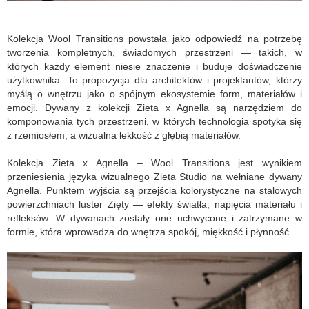
Kolekcja Wool Transitions powstała jako odpowiedź na potrzebę
tworzenia kompletnych, świadomych przestrzeni — takich, w
których każdy element niesie znaczenie i buduje doświadczenie
użytkownika. To propozycja dla architektów i projektantów, którzy
myślą o wnętrzu jako o spójnym ekosystemie form, materiałów i
emocji. Dywany z kolekcji Zieta x Agnella są narzędziem do
komponowania tych przestrzeni, w których technologia spotyka się
z rzemiosłem, a wizualna lekkość z głębią materiałów.
Kolekcja Zieta x Agnella – Wool Transitions jest wynikiem
przeniesienia języka wizualnego Zieta Studio na wełniane dywany
Agnella. Punktem wyjścia są przejścia kolorystyczne na stalowych
powierzchniach luster Zięty — efekty światła, napięcia materiału i
refleksów. W dywanach zostały one uchwycone i zatrzymane w
formie, która wprowadza do wnętrza spokój, miękkość i płynność.