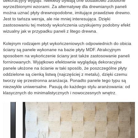
dekoracyjny wygląd. Niekiedy bywają one dodatkowo zdobione
wyrzeźbionymi wzorami. Za alternatywę dla drewnianych paneli
można uznać płyty drewnopodobne, imitujące prawdziwe drewno.
Jest to tańsza wersja, ale nie mniej interesująca. Dzięki
zastosowaniu tej metody wykończenia uzyskujemy podobny efekt
wizualny jak w przypadku paneli z litego drewna.
Kolejnym rodzajem płyt wykończeniowych odpowiednich do obicia
ściany są panele wykonane na bazie płyty MDF. Atrakcyjnym
sposobem na wykończenie ściany jest także zastosowanie paneli
fornirowanych. Wyjątkowo efektownie wyglądają dekoracyjne
panele ułożone na ścianie w taki sposób, że poszczególne płyty
oddzielone są cienką listwą (najczęściej z metalu), dzięki czemu
tworzy się przestronna aranżacja. Ponadto panele tego typu są
niezwykle uniwersalne. Pasują do każdego stylu aranżowania: od
klasycznych do minimalistycznych i nowoczesnych wnętrz.