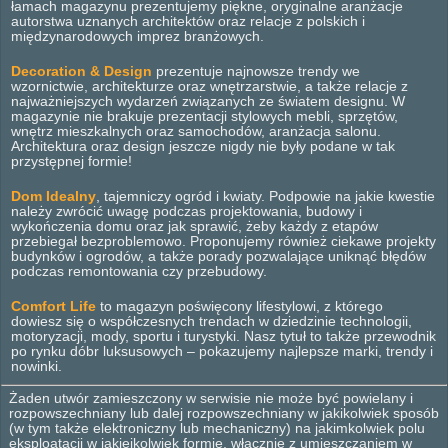
łamach magazynu prezentujemy piękne, oryginalne aranżacje
autorstwa uznanych architektów oraz relacje z polskich i
międzynarodowych imprez branżowych.
Decoration & Design
prezentuje najnowsze trendy we
wzornictwie, architekturze oraz wnętrzarstwie, a także relacje z
najważniejszych wydarzeń związanych ze światem designu. W
magazynie nie brakuje prezentacji stylowych mebli, sprzętów,
wnętrz mieszkalnych oraz samochodów, aranżacja salonu.
Architektura oraz design jeszcze nigdy nie były podane w tak
przystępnej formie!
Dom Idealny
, tajemniczy ogród i kwiaty. Podpowie na jakie kwestie
należy zwrócić uwagę podczas projektowania, budowy i
wykończenia domu oraz jak sprawić, żeby każdy z etapów
przebiegał bezproblemowo. Proponujemy również ciekawe projekty
budynków i ogrodów, a także porady pozwalające uniknąć błędów
podczas remontowania czy przebudowy.
Comfort Life
to magazyn poświęcony lifestylowi, z którego
dowiesz się o współczesnych trendach w dziedzinie technologii,
motoryzacji, mody, sportu i turystyki. Nasz tytuł to także przewodnik
po rynku dóbr luksusowych – pokazujemy najlepsze marki, trendy i
nowinki.
Żaden utwór zamieszczony w serwisie nie może być powielany i
rozpowszechniany lub dalej rozpowszechniany w jakikolwiek sposób
(w tym także elektroniczny lub mechaniczny) na jakimkolwiek polu
eksploatacji w jakiejkolwiek formie, włącznie z umieszczaniem w