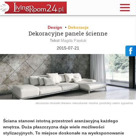
Design
•
Dekoracje
Dekoracyjne panele ścienne
Tekst
Magda Pawluk
2015-07-21
akcesoria
dodatki
drewno
mieszkanie
modne produkty
salon
sypialnia
Ściana stanowi istotną przestrzeń aranżacyjną każdego
wnętrza. Duża płaszczyzna daje wiele możliwości
stylizacyjnych. To miejsce doskonałe na wyeksponowanie