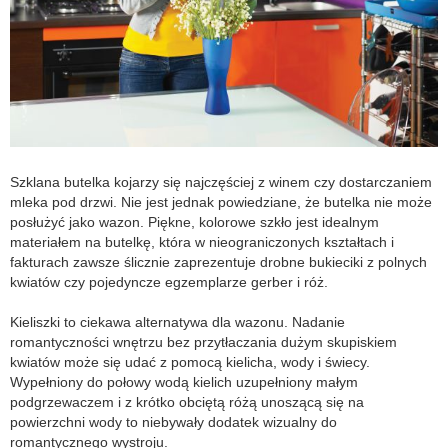
Szklana butelka kojarzy się najczęściej z winem czy dostarczaniem
mleka pod drzwi. Nie jest jednak powiedziane, że butelka nie może
posłużyć jako wazon. Piękne, kolorowe szkło jest idealnym
materiałem na butelkę, która w nieograniczonych kształtach i
fakturach zawsze ślicznie zaprezentuje drobne bukieciki z polnych
kwiatów czy pojedyncze egzemplarze gerber i róż.
Kieliszki to ciekawa alternatywa dla wazonu. Nadanie
romantyczności wnętrzu bez przytłaczania dużym skupiskiem
kwiatów może się udać z pomocą kielicha, wody i świecy.
Wypełniony do połowy wodą kielich uzupełniony małym
podgrzewaczem i z krótko obciętą różą unoszącą się na
powierzchni wody to niebywały dodatek wizualny do
romantycznego wystroju.