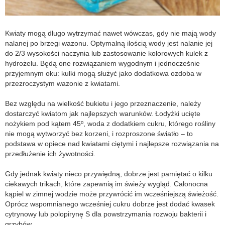
Kwiaty mogą długo wytrzymać nawet wówczas, gdy nie mają wody
nalanej po brzegi wazonu. Optymalną ilością wody jest nalanie jej
do 2/3 wysokości naczynia lub zastosowanie kolorowych kulek z
hydrożelu. Będą one rozwiązaniem wygodnym i jednocześnie
przyjemnym oku: kulki mogą służyć jako dodatkowa ozdoba w
przezroczystym wazonie z kwiatami.
Bez względu na wielkość bukietu i jego przeznaczenie, należy
dostarczyć kwiatom jak najlepszych warunków. Łodyżki ucięte
nożykiem pod kątem 45º, woda z dodatkiem cukru, którego rośliny
nie mogą wytworzyć bez korzeni, i rozproszone światło – to
podstawa w opiece nad kwiatami ciętymi i najlepsze rozwiązania na
przedłużenie ich żywotności.
Gdy jednak kwiaty nieco przywiędną, dobrze jest pamiętać o kilku
ciekawych trikach, które zapewnią im świeży wygląd. Całonocna
kąpiel w zimnej wodzie może przywrócić im wcześniejszą świeżość.
Oprócz wspomnianego wcześniej cukru dobrze jest dodać kwasek
cytrynowy lub polopirynę S dla powstrzymania rozwoju bakterii i
grzybów.