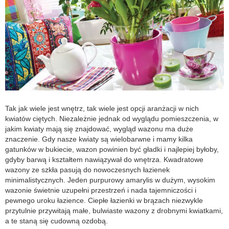
Tak jak wiele jest wnętrz, tak wiele jest opcji aranżacji w nich
kwiatów ciętych. Niezależnie jednak od wyglądu pomieszczenia, w
jakim kwiaty mają się znajdować, wygląd wazonu ma duże
znaczenie. Gdy nasze kwiaty są wielobarwne i mamy kilka
gatunków w bukiecie, wazon powinien być gładki i najlepiej byłoby,
gdyby barwą i kształtem nawiązywał do wnętrza. Kwadratowe
wazony ze szkła pasują do nowoczesnych łazienek
minimalistycznych. Jeden purpurowy amarylis w dużym, wysokim
wazonie świetnie uzupełni przestrzeń i nada tajemniczości i
pewnego uroku łazience. Ciepłe łazienki w brązach niezwykle
przytulnie przywitają małe, bulwiaste wazony z drobnymi kwiatkami,
a te staną się cudowną ozdobą.