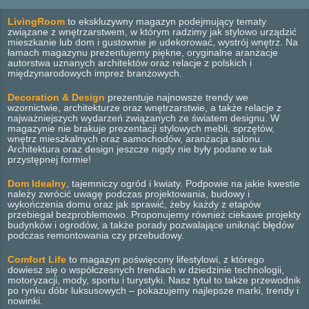
LivingRoom
to ekskluzywny magazyn podejmujący tematy
związane z wnętrzarstwem, w którym radzimy jak stylowo urządzić
mieszkanie lub dom i gustownie je udekorować, wystrój wnętrz. Na
łamach magazynu prezentujemy piękne, oryginalne aranżacje
autorstwa uznanych architektów oraz relacje z polskich i
międzynarodowych imprez branżowych.
Decoration & Design
prezentuje najnowsze trendy we
wzornictwie, architekturze oraz wnętrzarstwie, a także relacje z
najważniejszych wydarzeń związanych ze światem designu. W
magazynie nie brakuje prezentacji stylowych mebli, sprzętów,
wnętrz mieszkalnych oraz samochodów, aranżacja salonu.
Architektura oraz design jeszcze nigdy nie były podane w tak
przystępnej formie!
Dom Idealny
, tajemniczy ogród i kwiaty. Podpowie na jakie kwestie
należy zwrócić uwagę podczas projektowania, budowy i
wykończenia domu oraz jak sprawić, żeby każdy z etapów
przebiegał bezproblemowo. Proponujemy również ciekawe projekty
budynków i ogrodów, a także porady pozwalające uniknąć błędów
podczas remontowania czy przebudowy.
Comfort Life
to magazyn poświęcony lifestylowi, z którego
dowiesz się o współczesnych trendach w dziedzinie technologii,
motoryzacji, mody, sportu i turystyki. Nasz tytuł to także przewodnik
po rynku dóbr luksusowych – pokazujemy najlepsze marki, trendy i
nowinki.