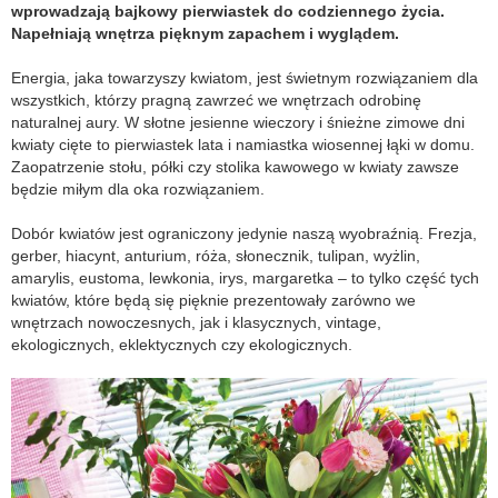
wprowadzają bajkowy pierwiastek do codziennego życia.
Napełniają wnętrza pięknym zapachem i wyglądem.
Energia, jaka towarzyszy kwiatom, jest świetnym rozwiązaniem dla
wszystkich, którzy pragną zawrzeć we wnętrzach odrobinę
naturalnej aury. W słotne jesienne wieczory i śnieżne zimowe dni
kwiaty cięte to pierwiastek lata i namiastka wiosennej łąki w domu.
Zaopatrzenie stołu, półki czy stolika kawowego w kwiaty zawsze
będzie miłym dla oka rozwiązaniem.
Dobór kwiatów jest ograniczony jedynie naszą wyobraźnią. Frezja,
gerber, hiacynt, anturium, róża, słonecznik, tulipan, wyżlin,
amarylis, eustoma, lewkonia, irys, margaretka – to tylko część tych
kwiatów, które będą się pięknie prezentowały zarówno we
wnętrzach nowoczesnych, jak i klasycznych, vintage,
ekologicznych, eklektycznych czy ekologicznych.