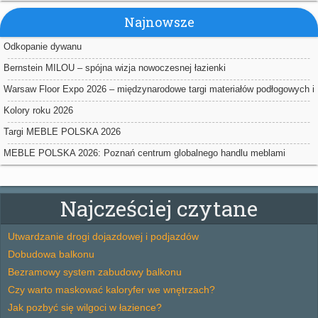
Najnowsze
Odkopanie dywanu
Bernstein MILOU – spójna wizja nowoczesnej łazienki
Warsaw Floor Expo 2026 – międzynarodowe targi materiałów podłogowych i
powierzchniowych w Nadarzynie
Kolory roku 2026
Targi MEBLE POLSKA 2026
MEBLE POLSKA 2026: Poznań centrum globalnego handlu meblami
Najcześciej czytane
Utwardzanie drogi dojazdowej i podjazdów
Dobudowa balkonu
Bezramowy system zabudowy balkonu
Czy warto maskować kaloryfer we wnętrzach?
Jak pozbyć się wilgoci w łazience?