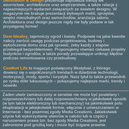
Decoration & Design
prezentuje najnowsze trendy we
wzornictwie, architekturze oraz wnętrzarstwie, a także relacje z
najważniejszych wydarzeń związanych ze światem designu. W
magazynie nie brakuje prezentacji stylowych mebli, sprzętów,
wnętrz mieszkalnych oraz samochodów, aranżacja salonu.
Architektura oraz design jeszcze nigdy nie były podane w tak
przystępnej formie!
Dom Idealny
, tajemniczy ogród i kwiaty. Podpowie na jakie kwestie
należy zwrócić uwagę podczas projektowania, budowy i
wykończenia domu oraz jak sprawić, żeby każdy z etapów
przebiegał bezproblemowo. Proponujemy również ciekawe projekty
budynków i ogrodów, a także porady pozwalające uniknąć błędów
podczas remontowania czy przebudowy.
Comfort Life
to magazyn poświęcony lifestylowi, z którego
dowiesz się o współczesnych trendach w dziedzinie technologii,
motoryzacji, mody, sportu i turystyki. Nasz tytuł to także przewodnik
po rynku dóbr luksusowych – pokazujemy najlepsze marki, trendy i
nowinki.
Żaden utwór zamieszczony w serwisie nie może być powielany i
rozpowszechniany lub dalej rozpowszechniany w jakikolwiek sposób
(w tym także elektroniczny lub mechaniczny) na jakimkolwiek polu
eksploatacji w jakiejkolwiek formie, włącznie z umieszczaniem w
Internecie - bez pisemnej zgody Media Creations. Jakiekolwiek
użycie lub wykorzystanie utworów w całości lub w części z
naruszeniem prawa tzn. bez zgody Media Creations. jest
zabronione pod groźbą kary i może być ścigane prawnie.