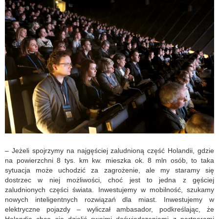
– Jeżeli spojrzymy na najgęściej zaludnioną część Holandii, gdzie
na powierzchni 8 tys. km kw. mieszka ok. 8 mln osób, to taka
sytuacja może uchodzić za zagrożenie, ale my staramy się
dostrzec w niej możliwości, choć jest to jedna z gęściej
zaludnionych części świata. Inwestujemy w mobilność, szukamy
nowych inteligentnych rozwiązań dla miast. Inwestujemy w
elektryczne pojazdy – wyliczał ambasador, podkreślając, że
Holandia chce się dzielić swoimi doświadczeniami z partnerami