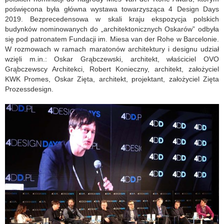
poświęcona była główna wystawa towarzysząca 4 Design Days
2019. Bezprecedensowa w skali kraju ekspozycja polskich
budynków nominowanych do „architektonicznych Oskarów” odbyła
się pod patronatem Fundacji im. Miesa van der Rohe w Barcelonie.
W rozmowach w ramach maratonów architektury i designu udział
wzięli m.in.: Oskar Grąbczewski, architekt, właściciel OVO
Grąbczewscy Architekci, Robert Konieczny, architekt, założyciel
KWK Promes, Oskar Zięta, architekt, projektant, założyciel Zięta
Prozessdesign.