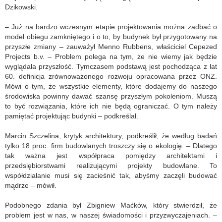
Dzikowski.
– Już na bardzo wczesnym etapie projektowania można zadbać o
model obiegu zamkniętego i o to, by budynek był przygotowany na
przyszłe zmiany – zauważył Menno Rubbens, właściciel Cepezed
Projects b.v. – Problem polega na tym, że nie wiemy jak będzie
wyglądała przyszłość. Tymczasem podstawą jest pochodząca z lat
60. definicja zrównoważonego rozwoju opracowana przez ONZ.
Mówi o tym, że wszystkie elementy, które dodajemy do naszego
środowiska powinny dawać szansę przyszłym pokoleniom. Muszą
to być rozwiązania, które ich nie będą ograniczać. O tym należy
pamiętać projektując budynki – podkreślał.
Marcin Szczelina, krytyk architektury, podkreślił, że według badań
tylko 18 proc. firm budowlanych troszczy się o ekologię. – Dlatego
tak ważna jest współpraca pomiędzy architektami i
przedsiębiorstwami realizującymi projekty budowlane. To
współdziałanie musi się zacieśnić tak, abyśmy zaczęli budować
mądrze – mówił.
Podobnego zdania był Zbigniew Maćków, który stwierdził, że
problem jest w nas, w naszej świadomości i przyzwyczajeniach. –