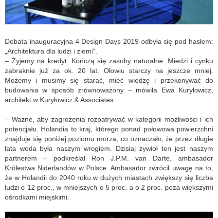
Debata inauguracyjna 4 Design Days 2019 odbyła się pod hasłem:
„Architektura dla ludzi i ziemi”.
– Żyjemy na kredyt. Kończą się zasoby naturalne. Miedzi i cynku
zabraknie już za ok. 20 lat. Ołowiu starczy na jeszcze mniej.
Możemy i musimy się starać, mieć wiedzę i przekonywać do
budowania w sposób zrównoważony – mówiła Ewa Kuryłowicz,
architekt w Kuryłowicz & Associates.
– Ważne, aby zagrożenia rozpatrywać w kategorii możliwości i ich
potencjału. Holandia to kraj, którego ponad połowowa powierzchni
znajduje się poniżej poziomu morza, co oznaczało, że przez długie
lata woda była naszym wrogiem. Dzisiaj żywioł ten jest naszym
partnerem – podkreślał Ron J.P.M. van Darte, ambasador
Królestwa Niderlandów w Polsce. Ambasador zwrócił uwagę na to,
że w Holandii do 2040 roku w dużych miastach zwiększy się liczba
ludzi o 12 proc., w mniejszych o 5 proc. a o 2 proc. poza większymi
ośrodkami miejskimi.