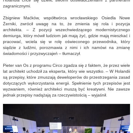
zagranicznymi.
Zbigniew Maćków, współtwórca wrocławskiego Osiedla Nowe
Żerniki, zwrócił uwagę na to, że zmienia się rola i pozycja
architekta. – Z pozycji wszechwiedzącego modernistycznego
demiurga, który mówił ludziom jak mają żyć, gdzie mają mieszkać i
pracować, wciela się w rolę oświeconego przewodnika, który
siądzie z ludźmi, porozmawia z nimi i ich namówi na zmianę
świadomości i przyzwyczajeń – tłumaczył.
Pieter van Os z programu Circo zgadza się z faktem, że przez wiele
lat architekt uchodził za eksperta, który wie wszystko. – W Holandii
są przepisy, które zmuszają deweloperów do przestrzegania zasad
dotyczących wykorzystania energii. Spełnienie tych przepisów jest
wyzwaniem, również architekci muszą być kreatywni. Nie zawsze
jednak przepisy nadążają za rzeczywistością – wyjaśnił.