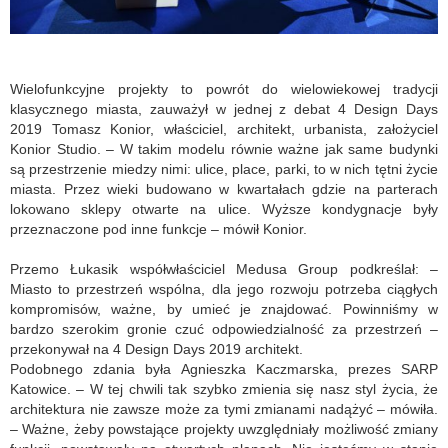
Wielofunkcyjne projekty to powrót do wielowiekowej tradycji
klasycznego miasta, zauważył w jednej z debat 4 Design Days
2019 Tomasz Konior, właściciel, architekt, urbanista, założyciel
Konior Studio. – W takim modelu równie ważne jak same budynki
są przestrzenie miedzy nimi: ulice, place, parki, to w nich tętni życie
miasta. Przez wieki budowano w kwartałach gdzie na parterach
lokowano sklepy otwarte na ulice. Wyższe kondygnacje były
przeznaczone pod inne funkcje – mówił Konior.
Przemo Łukasik współwłaściciel Medusa Group podkreślał: –
Miasto to przestrzeń wspólna, dla jego rozwoju potrzeba ciągłych
kompromisów, ważne, by umieć je znajdować. Powinniśmy w
bardzo szerokim gronie czuć odpowiedzialność za przestrzeń –
przekonywał na 4 Design Days 2019 architekt.
Podobnego zdania była Agnieszka Kaczmarska, prezes SARP
Katowice. – W tej chwili tak szybko zmienia się nasz styl życia, że
architektura nie zawsze może za tymi zmianami nadążyć – mówiła.
– Ważne, żeby powstające projekty uwzględniały możliwość zmiany