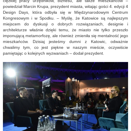
ciężkiej pracy urzędników, biznesu, ale także mieszkańców –
powiedział Marcin Krupa, prezydent miasta, witając gości 4. edycji 4
Design Days, która odbyła się w Międzynarodowym Centrum
Kongresowym i w Spodku. – Myślę, że Katowice są najlepszym
miejscem do dyskusji o dobrych rozwiązaniach, designie i
architekturze właśnie dzięki temu, że miasto nie tylko przeszło
imponującą metamorfozę, ale również zmieniła się mentalność jego
mieszkańców. Dzisiaj jesteśmy dumni z Katowic, odważnie
chwalimy tym, co jest piękne w naszym mieście, oczywiście
pamiętając o kolejnych wyzwaniach – dodał prezydent.