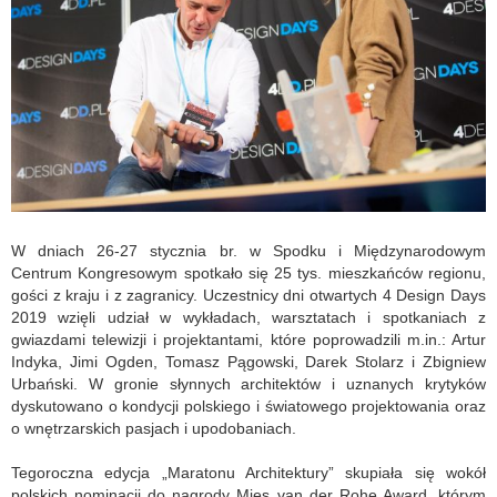
W dniach 26-27 stycznia br. w Spodku i Międzynarodowym
Centrum Kongresowym spotkało się 25 tys. mieszkańców regionu,
gości z kraju i z zagranicy. Uczestnicy dni otwartych 4 Design Days
2019 wzięli udział w wykładach, warsztatach i spotkaniach z
gwiazdami telewizji i projektantami, które poprowadzili m.in.: Artur
Indyka, Jimi Ogden, Tomasz Pągowski, Darek Stolarz i Zbigniew
Urbański. W gronie słynnych architektów i uznanych krytyków
dyskutowano o kondycji polskiego i światowego projektowania oraz
o wnętrzarskich pasjach i upodobaniach.
Tegoroczna edycja „Maratonu Architektury” skupiała się wokół
polskich nominacji do nagrody Mies van der Rohe Award, którym