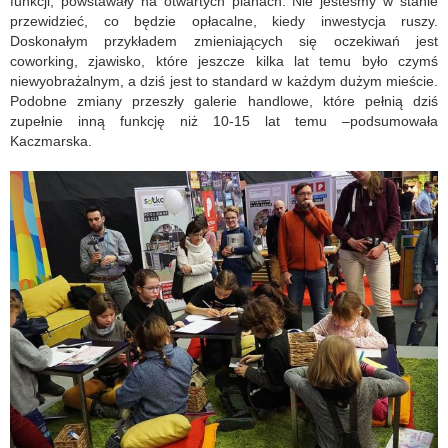
funkcji, powstawały na otwartych planach. Nie jesteśmy w stanie
przewidzieć, co będzie opłacalne, kiedy inwestycja ruszy.
Doskonałym przykładem zmieniających się oczekiwań jest
coworking, zjawisko, które jeszcze kilka lat temu było czymś
niewyobrażalnym, a dziś jest to standard w każdym dużym mieście.
Podobne zmiany przeszły galerie handlowe, które pełnią dziś
zupełnie inną funkcję niż 10-15 lat temu –podsumowała
Kaczmarska.