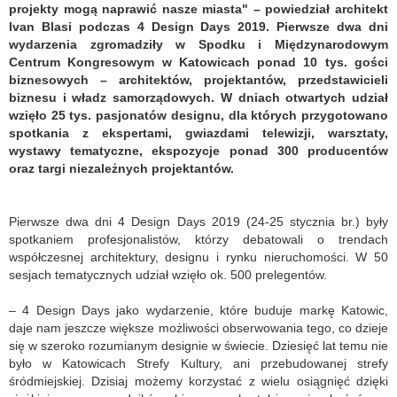
projekty mogą naprawić nasze miasta" – powiedział architekt
Ivan Blasi podczas 4 Design Days 2019. Pierwsze dwa dni
wydarzenia zgromadziły w Spodku i Międzynarodowym
Centrum Kongresowym w Katowicach ponad 10 tys. gości
biznesowych – architektów, projektantów, przedstawicieli
biznesu i władz samorządowych. W dniach otwartych udział
wzięło 25 tys. pasjonatów designu, dla których przygotowano
spotkania z ekspertami, gwiazdami telewizji, warsztaty,
wystawy tematyczne, ekspozycje ponad 300 producentów
oraz targi niezależnych projektantów.
Pierwsze dwa dni 4 Design Days 2019 (24-25 stycznia br.) były
spotkaniem profesjonalistów, którzy debatowali o trendach
współczesnej architektury, designu i rynku nieruchomości. W 50
sesjach tematycznych udział wzięło ok. 500 prelegentów.
– 4 Design Days jako wydarzenie, które buduje markę Katowic,
daje nam jeszcze większe możliwości obserwowania tego, co dzieje
się w szeroko rozumianym designie w świecie. Dziesięć lat temu nie
było w Katowicach Strefy Kultury, ani przebudowanej strefy
śródmiejskiej. Dzisiaj możemy korzystać z wielu osiągnięć dzięki