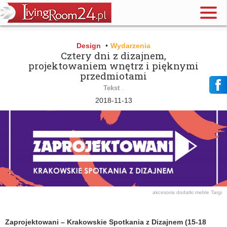
Design
•
Wydarzenia
Cztery dni z dizajnem,
projektowaniem wnętrz i pięknymi
przedmiotami
Tekst
.
2018-11-13
akcesoria
dodatki
meble
Targi
Zaprojektowani – Krakowskie Spotkania z Dizajnem (15-18