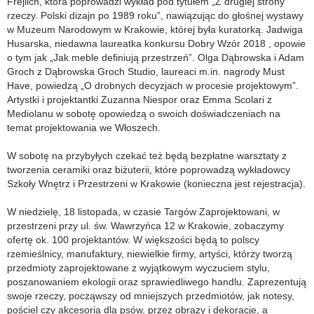
Frejlich, która poprowadzi wykład pod tytułem „Z drugiej strony
rzeczy. Polski dizajn po 1989 roku”, nawiązując do głośnej wystawy
w Muzeum Narodowym w Krakowie, której była kuratorką. Jadwiga
Husarska, niedawna laureatka konkursu Dobry Wzór 2018 , opowie
o tym jak „Jak meble definiują przestrzeń”. Olga Dąbrowska i Adam
Groch z Dąbrowska Groch Studio, laureaci m.in. nagrody Must
Have, powiedzą „O drobnych decyzjach w procesie projektowym”.
Artystki i projektantki Zuzanna Niespor oraz Emma Scolari z
Mediolanu w sobotę opowiedzą o swoich doświadczeniach na
temat projektowania we Włoszech.
W sobotę na przybyłych czekać też będą bezpłatne warsztaty z
tworzenia ceramiki oraz biżuterii, które poprowadzą wykładowcy
Szkoły Wnętrz i Przestrzeni w Krakowie (konieczna jest rejestracja).
W niedzielę, 18 listopada, w czasie Targów Zaprojektowani, w
przestrzeni przy ul. św. Wawrzyńca 12 w Krakowie, zobaczymy
ofertę ok. 100 projektantów. W większości będą to polscy
rzemieślnicy, manufaktury, niewielkie firmy, artyści, którzy tworzą
przedmioty zaprojektowane z wyjątkowym wyczuciem stylu,
poszanowaniem ekologii oraz sprawiedliwego handlu. Zaprezentują
swoje rzeczy, począwszy od mniejszych przedmiotów, jak notesy,
pościel czy akcesoria dla psów, przez obrazy i dekoracje, a