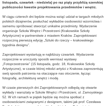
listopada, czwartek - niedziela) po raz piąty przybliżą szerokiej
publiczności kwestie projektowania przedmiotów i wnętrz.
W ciągu czterech dni będzie można wziąć udział w targach młodych
polskich dizajnerów, posłuchać wykładów osobowości wzornictwa i
samemu spróbować stworzyć unikalne przedmioty. Wydarzenie
organizuje Szkoła Wnętrz i Przestrzeni (Krakowskie Szkoły
Artystyczne) w partnerstwie z miastem Kraków. Zaprojektowani
rozpoczną pierwszą edycję „Sztuki do rzeczy – krakowskiego
tygodnia designu”.
Zaprojektowani wystartują w najbliższy czwartek. Wydarzenie
rozpocznie w uroczysty sposób wernisaż wystawy
„Fotoprzestrzenie” (15 listopada, godz. 18, Krakowskie Szkoły
Artystyczne), w czasie której młodzi artyści z Krakowa zaprezentują
swój sposób patrzenia na otaczające nas otoczenie, łącząc
fotografię, architekturę wnętrz i modę.
W czasie pierwszych dni Zaprojektowanych odbędą się otwarte
wykłady i warsztaty w Szkole Wnętrz i Przestrzeni, ul. Zamoyskiego
52. W ich ramach w piątek będzie się można spotkać z
osobowościami związanymi z designem, takimi jak prof. Czesława