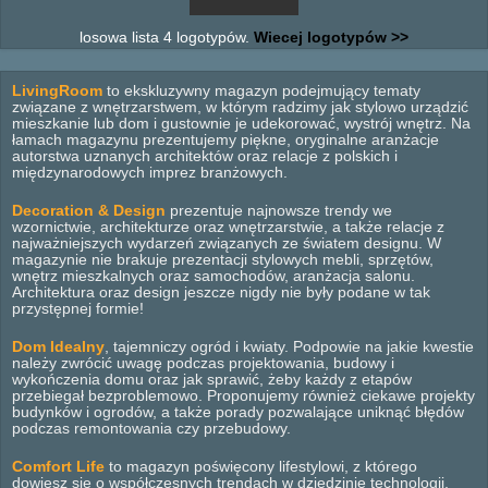
losowa lista 4 logotypów.
Wiecej logotypów >>
LivingRoom
to ekskluzywny magazyn podejmujący tematy
związane z wnętrzarstwem, w którym radzimy jak stylowo urządzić
mieszkanie lub dom i gustownie je udekorować, wystrój wnętrz. Na
łamach magazynu prezentujemy piękne, oryginalne aranżacje
autorstwa uznanych architektów oraz relacje z polskich i
międzynarodowych imprez branżowych.
Decoration & Design
prezentuje najnowsze trendy we
wzornictwie, architekturze oraz wnętrzarstwie, a także relacje z
najważniejszych wydarzeń związanych ze światem designu. W
magazynie nie brakuje prezentacji stylowych mebli, sprzętów,
wnętrz mieszkalnych oraz samochodów, aranżacja salonu.
Architektura oraz design jeszcze nigdy nie były podane w tak
przystępnej formie!
Dom Idealny
, tajemniczy ogród i kwiaty. Podpowie na jakie kwestie
należy zwrócić uwagę podczas projektowania, budowy i
wykończenia domu oraz jak sprawić, żeby każdy z etapów
przebiegał bezproblemowo. Proponujemy również ciekawe projekty
budynków i ogrodów, a także porady pozwalające uniknąć błędów
podczas remontowania czy przebudowy.
Comfort Life
to magazyn poświęcony lifestylowi, z którego
dowiesz się o współczesnych trendach w dziedzinie technologii,