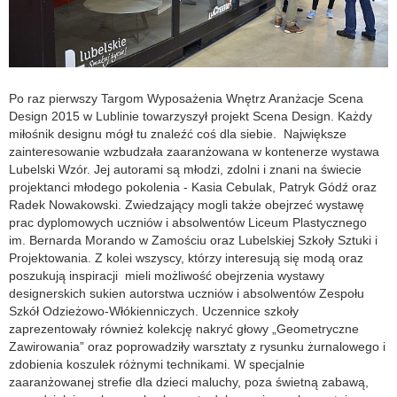
Po raz pierwszy Targom Wyposażenia Wnętrz Aranżacje Scena
Design 2015 w Lublinie towarzyszył projekt Scena Design. Każdy
miłośnik designu mógł tu znaleźć coś dla siebie. Największe
zainteresowanie wzbudzała zaaranżowana w kontenerze wystawa
Lubelski Wzór. Jej autorami są młodzi, zdolni i znani na świecie
projektanci młodego pokolenia - Kasia Cebulak, Patryk Gódź oraz
Radek Nowakowski. Zwiedzający mogli także obejrzeć wystawę
prac dyplomowych uczniów i absolwentów Liceum Plastycznego
im. Bernarda Morando w Zamościu oraz Lubelskiej Szkoły Sztuki i
Projektowania. Z kolei wszyscy, którzy interesują się modą oraz
poszukują inspiracji mieli możliwość obejrzenia wystawy
designerskich sukien autorstwa uczniów i absolwentów Zespołu
Szkół Odzieżowo-Włókienniczych. Uczennice szkoły
zaprezentowały również kolekcję nakryć głowy „Geometryczne
Zawirowania” oraz poprowadziły warsztaty z rysunku żurnalowego i
zdobienia koszulek różnymi technikami. W specjalnie
zaaranżowanej strefie dla dzieci maluchy, poza świetną zabawą,