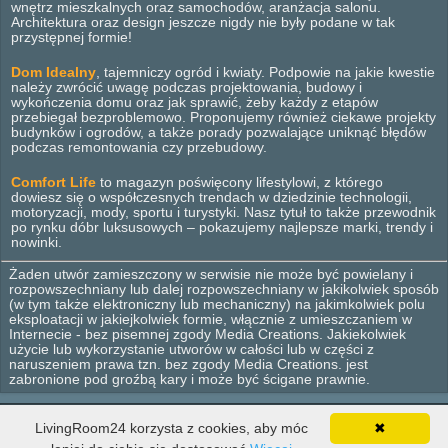
wnętrz mieszkalnych oraz samochodów, aranżacja salonu.
Architektura oraz design jeszcze nigdy nie były podane w tak
przystępnej formie!
Dom Idealny
, tajemniczy ogród i kwiaty. Podpowie na jakie kwestie
należy zwrócić uwagę podczas projektowania, budowy i
wykończenia domu oraz jak sprawić, żeby każdy z etapów
przebiegał bezproblemowo. Proponujemy również ciekawe projekty
budynków i ogrodów, a także porady pozwalające uniknąć błędów
podczas remontowania czy przebudowy.
Comfort Life
to magazyn poświęcony lifestylowi, z którego
dowiesz się o współczesnych trendach w dziedzinie technologii,
motoryzacji, mody, sportu i turystyki. Nasz tytuł to także przewodnik
po rynku dóbr luksusowych – pokazujemy najlepsze marki, trendy i
nowinki.
Żaden utwór zamieszczony w serwisie nie może być powielany i
rozpowszechniany lub dalej rozpowszechniany w jakikolwiek sposób
(w tym także elektroniczny lub mechaniczny) na jakimkolwiek polu
eksploatacji w jakiejkolwiek formie, włącznie z umieszczaniem w
Internecie - bez pisemnej zgody Media Creations. Jakiekolwiek
użycie lub wykorzystanie utworów w całości lub w części z
naruszeniem prawa tzn. bez zgody Media Creations. jest
zabronione pod groźbą kary i może być ścigane prawnie.
© 2012 - 2026 Media Creations. Wszelkie prawa zastrzeżone.
LivingRoom24 korzysta z cookies, aby móc
✖
Wnętrza
Dom
Ogród
Lifestyle
Design
Wyposażenie