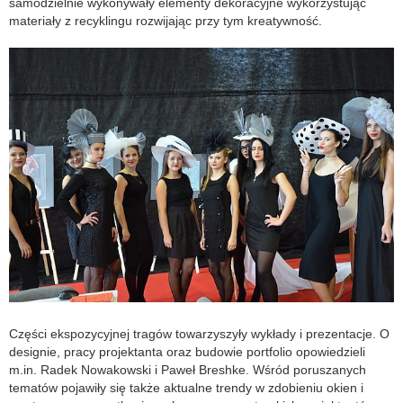
samodzielnie wykonywały elementy dekoracyjne wykorzystując
materiały z recyklingu rozwijając przy tym kreatywność.
Części ekspozycyjnej tragów towarzyszyły wykłady i prezentacje. O
designie, pracy projektanta oraz budowie portfolio opowiedzieli
m.in. Radek Nowakowski i Paweł Breshke. Wśród poruszanych
tematów pojawiły się także aktualne trendy w zdobieniu okien i