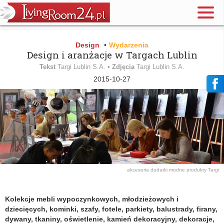
Design
•
Wydarzenia
Design i aranżacje w Targach Lublin
Tekst
Targi Lublin S.A. •
Zdjęcia
Targi Lublin S.A.
2015-10-27
akcesoria
dodatki
modne produkty
Targi
Kolekcje mebli wypoczynkowych, młodzieżowych i
dziecięcych, kominki, szafy, fotele, parkiety, balustrady, firany,
dywany, tkaniny, oświetlenie, kamień dekoracyjny, dekoracje,