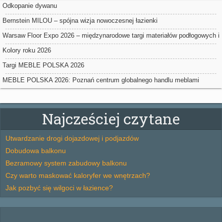
Odkopanie dywanu
Bernstein MILOU – spójna wizja nowoczesnej łazienki
Warsaw Floor Expo 2026 – międzynarodowe targi materiałów podłogowych i
powierzchniowych w Nadarzynie
Kolory roku 2026
Targi MEBLE POLSKA 2026
MEBLE POLSKA 2026: Poznań centrum globalnego handlu meblami
Najcześciej czytane
Utwardzanie drogi dojazdowej i podjazdów
Dobudowa balkonu
Bezramowy system zabudowy balkonu
Czy warto maskować kaloryfer we wnętrzach?
Jak pozbyć się wilgoci w łazience?