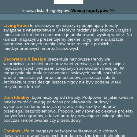
losowa lista 4 logotypów.
Wiecej logotypów >>
LivingRoom
to ekskluzywny magazyn podejmujący tematy
związane z wnętrzarstwem, w którym radzimy jak stylowo urządzić
mieszkanie lub dom i gustownie je udekorować, wystrój wnętrz. Na
łamach magazynu prezentujemy piękne, oryginalne aranżacje
autorstwa uznanych architektów oraz relacje z polskich i
międzynarodowych imprez branżowych.
Decoration & Design
prezentuje najnowsze trendy we
wzornictwie, architekturze oraz wnętrzarstwie, a także relacje z
najważniejszych wydarzeń związanych ze światem designu. W
magazynie nie brakuje prezentacji stylowych mebli, sprzętów,
wnętrz mieszkalnych oraz samochodów, aranżacja salonu.
Architektura oraz design jeszcze nigdy nie były podane w tak
przystępnej formie!
Dom Idealny
, tajemniczy ogród i kwiaty. Podpowie na jakie kwestie
należy zwrócić uwagę podczas projektowania, budowy i
wykończenia domu oraz jak sprawić, żeby każdy z etapów
przebiegał bezproblemowo. Proponujemy również ciekawe projekty
budynków i ogrodów, a także porady pozwalające uniknąć błędów
podczas remontowania czy przebudowy.
Comfort Life
to magazyn poświęcony lifestylowi, z którego
dowiesz się o współczesnych trendach w dziedzinie technologii,