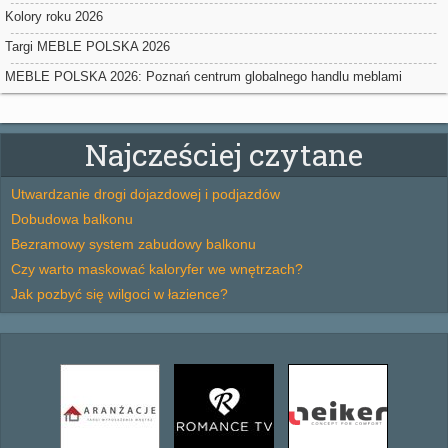
powierzchniowych w Nadarzynie
Kolory roku 2026
Targi MEBLE POLSKA 2026
MEBLE POLSKA 2026: Poznań centrum globalnego handlu meblami
Najcześciej czytane
Utwardzanie drogi dojazdowej i podjazdów
Dobudowa balkonu
Bezramowy system zabudowy balkonu
Czy warto maskować kaloryfer we wnętrzach?
Jak pozbyć się wilgoci w łazience?