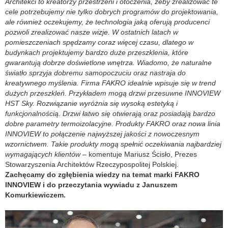
Architekci to kreatorzy przestrzeni i otoczenia, żeby zrealizować te
cele potrzebujemy nie tylko dobrych programów do projektowania,
ale również oczekujemy, że technologia jaką oferują producenci
pozwoli zrealizować nasze wizje. W ostatnich latach w
pomieszczeniach spędzamy coraz więcej czasu, dlatego w
budynkach projektujemy bardzo duże przeszklenia, które
gwarantują dobrze doświetlone wnętrza. Wiadomo, że naturalne
światło sprzyja dobremu samopoczuciu oraz nastraja do
kreatywnego myślenia. Firma FAKRO idealnie wpisuje się w trend
dużych przeszkleń. Przykładem mogą drzwi przesuwne INNOVIEW
HST Sky. Rozwiązanie wyróżnia się wysoką estetyką i
funkcjonalnością. Drzwi łatwo się otwierają oraz posiadają bardzo
dobre parametry termoizolacyjne. Produkty FAKRO oraz nowa linia
INNOVIEW to połączenie najwyższej jakości z nowoczesnym
wzornictwem. Takie produkty mogą spełnić oczekiwania najbardziej
wymagających klientów
– komentuje Mariusz Ścisło, Prezes
Stowarzyszenia Architektów Rzeczypospolitej Polskiej.
Zachęcamy do zgłębienia wiedzy na temat marki FAKRO
INNOVIEW i do przeczytania wywiadu z Januszem
Komurkiewiczem.