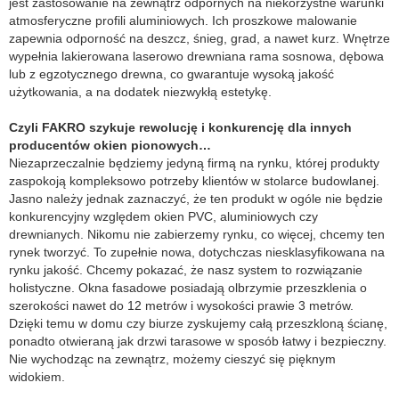
jest zastosowanie na zewnątrz odpornych na niekorzystne warunki
atmosferyczne profili aluminiowych. Ich proszkowe malowanie
zapewnia odporność na deszcz, śnieg, grad, a nawet kurz. Wnętrze
wypełnia lakierowana laserowo drewniana rama sosnowa, dębowa
lub z egzotycznego drewna, co gwarantuje wysoką jakość
użytkowania, a na dodatek niezwykłą estetykę.
Czyli FAKRO szykuje rewolucję i konkurencję dla innych
producentów okien pionowych…
Niezaprzeczalnie będziemy jedyną firmą na rynku, której produkty
zaspokoją kompleksowo potrzeby klientów w stolarce budowlanej.
Jasno należy jednak zaznaczyć, że ten produkt w ogóle nie będzie
konkurencyjny względem okien PVC, aluminiowych czy
drewnianych. Nikomu nie zabierzemy rynku, co więcej, chcemy ten
rynek tworzyć. To zupełnie nowa, dotychczas niesklasyfikowana na
rynku jakość. Chcemy pokazać, że nasz system to rozwiązanie
holistyczne. Okna fasadowe posiadają olbrzymie przeszklenia o
szerokości nawet do 12 metrów i wysokości prawie 3 metrów.
Dzięki temu w domu czy biurze zyskujemy całą przeszkloną ścianę,
ponadto otwieraną jak drzwi tarasowe w sposób łatwy i bezpieczny.
Nie wychodząc na zewnątrz, możemy cieszyć się pięknym
widokiem.