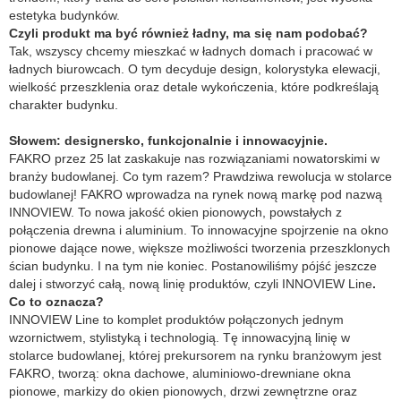
estetyka budynków.
Czyli produkt ma być również ładny, ma się nam podobać?
Tak, wszyscy chcemy mieszkać w ładnych domach i pracować w
ładnych biurowcach. O tym decyduje design, kolorystyka elewacji,
wielkość przeszklenia oraz detale wykończenia, które podkreślają
charakter budynku.
Słowem: designersko, funkcjonalnie i innowacyjnie.
FAKRO przez 25 lat zaskakuje nas rozwiązaniami nowatorskimi w
branży budowlanej. Co tym razem? Prawdziwa rewolucja w stolarce
budowlanej! FAKRO wprowadza na rynek nową markę pod nazwą
INNOVIEW. To nowa jakość okien pionowych, powstałych z
połączenia drewna i aluminium. To innowacyjne spojrzenie na okno
pionowe dające nowe, większe możliwości tworzenia przeszklonych
ścian budynku. I na tym nie koniec. Postanowiliśmy pójść jeszcze
dalej i stworzyć całą, nową linię produktów, czyli INNOVIEW Line
.
Co to oznacza?
INNOVIEW Line to komplet produktów połączonych jednym
wzornictwem, stylistyką i technologią. Tę innowacyjną linię w
stolarce budowlanej, której prekursorem na rynku branżowym jest
FAKRO, tworzą: okna dachowe, aluminiowo-drewniane okna
pionowe, markizy do okien pionowych, drzwi zewnętrzne oraz