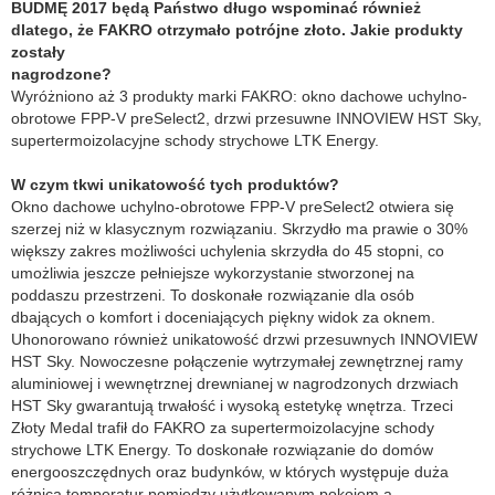
BUDMĘ 2017 będą Państwo długo wspominać również
dlatego, że FAKRO otrzymało potrójne złoto. Jakie produkty
zostały
nagrodzone?
Wyróżniono aż 3 produkty marki FAKRO: okno dachowe uchylno-
obrotowe FPP-V preSelect2, drzwi przesuwne INNOVIEW HST Sky,
supertermoizolacyjne schody strychowe LTK Energy.
W czym tkwi unikatowość tych produktów?
Okno dachowe uchylno-obrotowe FPP-V preSelect2 otwiera się
szerzej niż w klasycznym rozwiązaniu. Skrzydło ma prawie o 30%
większy zakres możliwości uchylenia skrzydła do 45 stopni, co
umożliwia jeszcze pełniejsze wykorzystanie stworzonej na
poddaszu przestrzeni. To doskonałe rozwiązanie dla osób
dbających o komfort i doceniających piękny widok za oknem.
Uhonorowano również unikatowość drzwi przesuwnych INNOVIEW
HST Sky. Nowoczesne połączenie wytrzymałej zewnętrznej ramy
aluminiowej i wewnętrznej drewnianej w nagrodzonych drzwiach
HST Sky gwarantują trwałość i wysoką estetykę wnętrza. Trzeci
Złoty Medal trafił do FAKRO za supertermoizolacyjne schody
strychowe LTK Energy. To doskonałe rozwiązanie do domów
energooszczędnych oraz budynków, w których występuje duża
różnica temperatur pomiędzy użytkowanym pokojem a