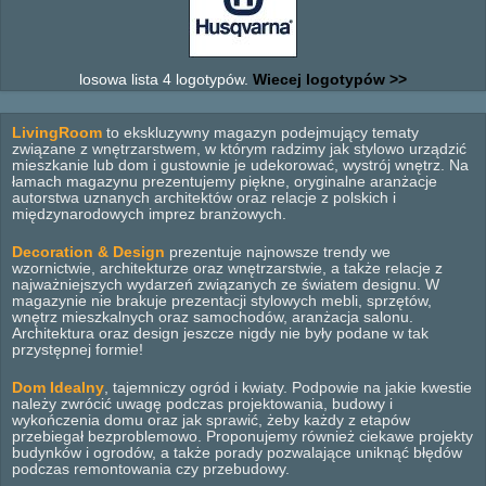
losowa lista 4 logotypów.
Wiecej logotypów >>
LivingRoom
to ekskluzywny magazyn podejmujący tematy
związane z wnętrzarstwem, w którym radzimy jak stylowo urządzić
mieszkanie lub dom i gustownie je udekorować, wystrój wnętrz. Na
łamach magazynu prezentujemy piękne, oryginalne aranżacje
autorstwa uznanych architektów oraz relacje z polskich i
międzynarodowych imprez branżowych.
Decoration & Design
prezentuje najnowsze trendy we
wzornictwie, architekturze oraz wnętrzarstwie, a także relacje z
najważniejszych wydarzeń związanych ze światem designu. W
magazynie nie brakuje prezentacji stylowych mebli, sprzętów,
wnętrz mieszkalnych oraz samochodów, aranżacja salonu.
Architektura oraz design jeszcze nigdy nie były podane w tak
przystępnej formie!
Dom Idealny
, tajemniczy ogród i kwiaty. Podpowie na jakie kwestie
należy zwrócić uwagę podczas projektowania, budowy i
wykończenia domu oraz jak sprawić, żeby każdy z etapów
przebiegał bezproblemowo. Proponujemy również ciekawe projekty
budynków i ogrodów, a także porady pozwalające uniknąć błędów
podczas remontowania czy przebudowy.