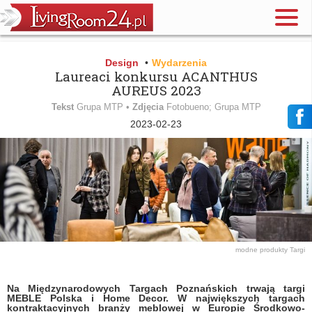
Design
•
Wydarzenia
Laureaci konkursu ACANTHUS
AUREUS 2023
Tekst
Grupa MTP •
Zdjęcia
Fotobueno; Grupa MTP
2023-02-23
modne produkty
Targi
Na Międzynarodowych Targach Poznańskich trwają targi
MEBLE Polska i Home Decor. W największych targach
kontraktacyjnych branży meblowej w Europie Środkowo-