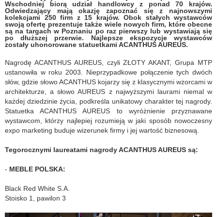
Wschodniej biorą udział handlowcy z ponad 70 krajów.
Odwiedzający mają okazję zapoznać się z najnowszymi
kolekcjami 250 firm z 15 krajów. Obok stałych wystawców
swoją ofertę prezentuje także wiele nowych firm, które obecne
są na targach w Poznaniu po raz pierwszy lub wystawiają się
po dłuższej przerwie. Najlepsze ekspozycje wystawców
zostały uhonorowane statuetkami ACANTHUS AUREUS.
Nagrodę ACANTHUS AUREUS, czyli ZŁOTY AKANT, Grupa MTP
ustanowiła w roku 2003. Nieprzypadkowe połączenie tych dwóch
słów, gdzie słowo ACANTHUS kojarzy się z klasycznymi wzorcami w
architekturze, a słowo AUREUS z najwyższymi laurami niemal w
każdej dziedzinie życia, podkreśla unikatowy charakter tej nagrody.
Statuetka ACANTHUS AUREUS to wyróżnienie przyznawane
wystawcom, którzy najlepiej rozumieją w jaki sposób nowoczesny
expo marketing buduje wizerunek firmy i jej wartość biznesową.
Tegorocznymi laureatami nagrody ACANTHUS AUREUS są:
-
MEBLE POLSKA:
Black Red White S.A.
Stoisko 1, pawilon 3