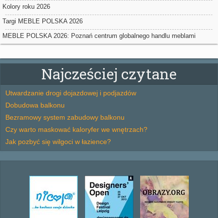
powierzchniowych w Nadarzynie
Kolory roku 2026
Targi MEBLE POLSKA 2026
MEBLE POLSKA 2026: Poznań centrum globalnego handlu meblami
Najcześciej czytane
Utwardzanie drogi dojazdowej i podjazdów
Dobudowa balkonu
Bezramowy system zabudowy balkonu
Czy warto maskować kaloryfer we wnętrzach?
Jak pozbyć się wilgoci w łazience?