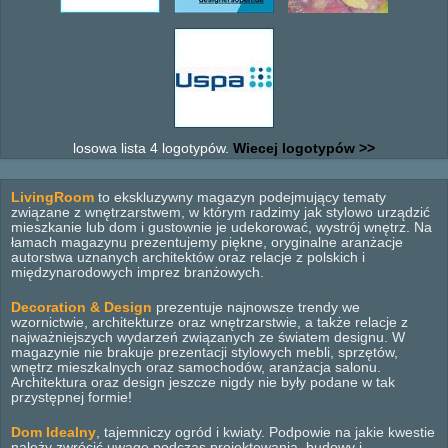
losowa lista 4 logotypów.
Wiecej logotypów >>
LivingRoom
to ekskluzywny magazyn podejmujący tematy
związane z wnętrzarstwem, w którym radzimy jak stylowo urządzić
mieszkanie lub dom i gustownie je udekorować, wystrój wnętrz. Na
łamach magazynu prezentujemy piękne, oryginalne aranżacje
autorstwa uznanych architektów oraz relacje z polskich i
międzynarodowych imprez branżowych.
Decoration & Design
prezentuje najnowsze trendy we
wzornictwie, architekturze oraz wnętrzarstwie, a także relacje z
najważniejszych wydarzeń związanych ze światem designu. W
magazynie nie brakuje prezentacji stylowych mebli, sprzętów,
wnętrz mieszkalnych oraz samochodów, aranżacja salonu.
Architektura oraz design jeszcze nigdy nie były podane w tak
przystępnej formie!
Dom Idealny
, tajemniczy ogród i kwiaty. Podpowie na jakie kwestie
należy zwrócić uwagę podczas projektowania, budowy i