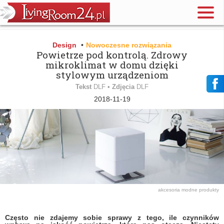
Design
•
Nowoczesne rozwiązania
Powietrze pod kontrolą. Zdrowy
mikroklimat w domu dzięki
stylowym urządzeniom
Tekst
DLF •
Zdjęcia
DLF
2018-11-19
akcesoria
modne produkty
Często nie zdajemy sobie sprawy z tego, ile czynników