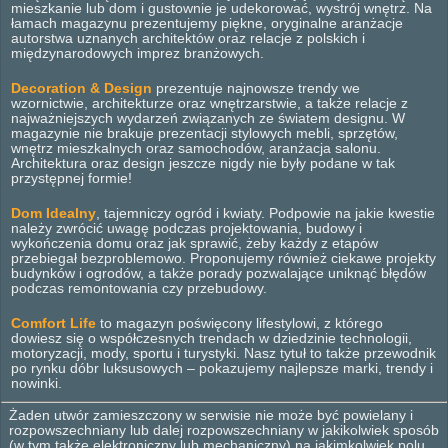
mieszkanie lub dom i gustownie je udekorować, wystrój wnętrz. Na
łamach magazynu prezentujemy piękne, oryginalne aranżacje
autorstwa uznanych architektów oraz relacje z polskich i
międzynarodowych imprez branżowych.
Decoration & Design
prezentuje najnowsze trendy we
wzornictwie, architekturze oraz wnętrzarstwie, a także relacje z
najważniejszych wydarzeń związanych ze światem designu. W
magazynie nie brakuje prezentacji stylowych mebli, sprzętów,
wnętrz mieszkalnych oraz samochodów, aranżacja salonu.
Architektura oraz design jeszcze nigdy nie były podane w tak
przystępnej formie!
Dom Idealny
, tajemniczy ogród i kwiaty. Podpowie na jakie kwestie
należy zwrócić uwagę podczas projektowania, budowy i
wykończenia domu oraz jak sprawić, żeby każdy z etapów
przebiegał bezproblemowo. Proponujemy również ciekawe projekty
budynków i ogrodów, a także porady pozwalające uniknąć błędów
podczas remontowania czy przebudowy.
Comfort Life
to magazyn poświęcony lifestylowi, z którego
dowiesz się o współczesnych trendach w dziedzinie technologii,
motoryzacji, mody, sportu i turystyki. Nasz tytuł to także przewodnik
po rynku dóbr luksusowych – pokazujemy najlepsze marki, trendy i
nowinki.
Żaden utwór zamieszczony w serwisie nie może być powielany i
rozpowszechniany lub dalej rozpowszechniany w jakikolwiek sposób
(w tym także elektroniczny lub mechaniczny) na jakimkolwiek polu