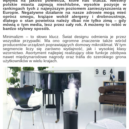
wpływa na jakość powietrza, które nas otacza. Niestety
polskie miasta zajmują niechlubne, wysokie pozycje w
rankingach tych z najwyższym poziomem zanieczyszczenia w
Europie. Negatywne działanie na nasze zdrowie mogą mieć
oprócz smogu, krążące wokół alergeny i drobnoustroje,
dlatego o stan powietrza należy dbać nie tylko zimą – gdy
mówią o tym media, lecz przez cały rok. A możemy to robić w
bardzo stylowy sposób.
Minimalizm – to słowo klucz. Świat designu odmienia je przez
wszystkie przypadki. Ma ono ogromne znaczenie także wśród
producentów urządzeń poprawiających domowy mikroklimat. W tym
segmencie liczy się zarówno wydajność, jak i wysokiej klasy
wzornictwo. Asortyment najlepiej realizujący obie funkcje zdobywa
nawet międzynarodowe nagrody oraz trafia do szerokiego grona
użytkowników w wielu krajach.