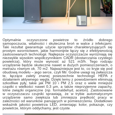
Optymalnie oczyszczone powietrze to źródło dobrego
samopoczucia, witalności i skuteczna broń w walce z infekcjami.
Taki rezultat gwarantuje użycie sprzętów charakteryzujących się
prostym wzornictwem, jakie harmonijnie łączy się z efektywnością
zastosowanych technologii. Najlepsze oczyszczacze wyróżniają się
niezwykle wysokim współczynnikiem CADR (dostarczania czystego
powietrza), który może wynosić aż 521 m3/h. Tego rodzaju
urządzenie będzie skuteczne nawet w dużych pomieszczeniach, o
metrażu równym ok. 70 m2. Najważniejsze jest to, co kryje się pod
obudową modelu – jego serce, czyli filtr. Godne uwagi są zwłaszcza
te, łączące zalety znanej powszechnie technologii HEPA z
działaniem aktywnego węgla. Dzięki temu z powodzeniem eliminują
szkodliwe pyły, takie jak PM 10 i PM 2,5 oraz o wiele mniejsze
cząstki o wielkości nawet 0,3 µm, a także nieprzyjemne zapachy,
lotne związki organiczne (np. formaldehyd, aceton). Zastosowane
w oczyszczaczu czujniki sprawiają, że w trybie automatycznym
urządzenie samo zwiększa lub zmniejsza prędkość pracy w
zależności od warunków panujących w pomieszczeniu. Dodatkowo
wskaźnik jakości powietrza LED, zmieniając kolor, pokazuje, czy
powietrze, którym oddychamy, jest czyste.