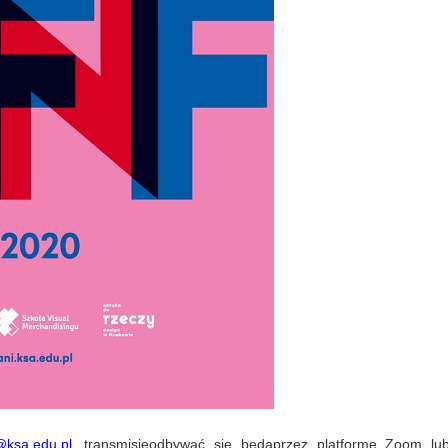
@ksa.edu.pl
, transmisj
e
odbywać się
będą
przez platformę Zoom lu