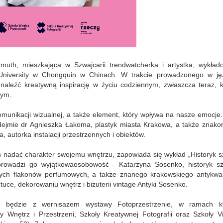
uth, mieszkająca w Szwajcarii trendwatcherka i artystka, wykład
 University w Chongquin w
C
hinach. W trakcie prowadzonego w ję
dnaleźć
kreatywną inspirację w życiu codziennym, zwłaszcza teraz, k
nym.
munikacji wizualnej, a także element, który wpływa na nasze emocje
dejmie
dr Agnieszka Łakoma, plastyk miasta Krakowa, a także znakom
, autorka instalacji przestrzennych i obiektów.
 nadać charakter swojemu wnętrzu, zapowiada się wykład „Historyk s
oprowadzi go
wyjątkowaosobowość -
Katarzyn
a
Sosenko, historyk szt
owych flakonów perfumowych, a także znanego krakowskiego antykwar
uce, dekorowaniu wnętrz i biżuterii vintage Antyki Sosenko.
ne będzie z wernisażem wystawy Fotoprzestrzenie, w ramach kt
Wnętrz i Przestrzeni, Szkoły Kreatywnej Fotografii oraz Szkoły Vi