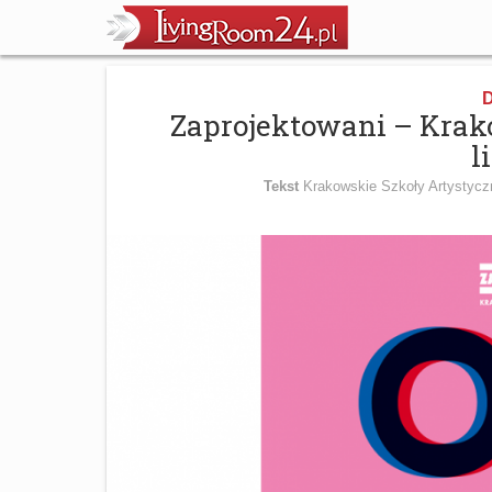
D
Zaprojektowani – Krako
l
Tekst
Krakowskie Szkoły Artystycz