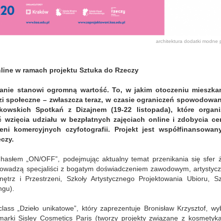
architektura
dodatki
modne p
nline w ramach
projektu
Sztuka do Rzeczy
wanie stanowi ogromną wartość. To,
w jakim otoczeniu
mieszka
zi społeczne – zwłaszcza teraz, w czasie
ograniczeń spowodowa
owskich Spotkań z Dizajnem (19-22 listopada), któr
e
organi
ć wzięcia udziału w bezpłatnych
zajęciach
online i zdobycia ce
rzeni komercyjnych
czy
fotografii. Projekt jest współfinansowan
czy.
hasłem „ON/OFF”, podejmując aktualny temat przenikania się sfer ż
owadzą specjaliści z bogatym doświadczeniem zawodowym, artystyc
rz i Przestrzeni, Szkoły Artystycznego Projektowania Ubioru, Sz
ngu).
class „
D
zieło unikatowe”, który
zaprezentuje
Bronisław Krzysztof, wy
 marki
Sisley Cosmetics Paris (tworzy projekty związane z kosmetyka