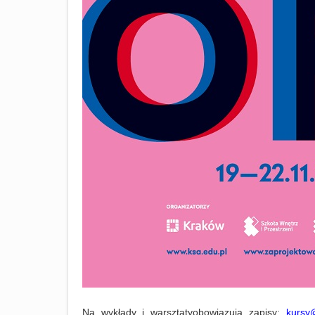
Na
wykłady i warsztaty
obowiązują zapisy:
kursy