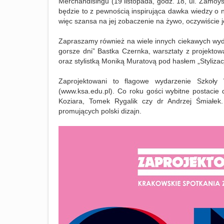
Merchandisingu (19 listopada, godz. 18, ul. Zamoy
będzie to z pewnością inspirująca dawka wiedzy o 
więc szansa na jej zobaczenie na żywo, oczywiście 
Zapraszamy również na wiele innych ciekawych wyda
gorsze dni” Bastka Czernka, warsztaty z projekto
oraz stylistką Moniką Muratovą pod hasłem „Stylizacj
Zaprojektowani to flagowe wydarzenie Szkoły 
(www.ksa.edu.pl). Co roku
gości wybitne postacie 
Koziara, Tomek Rygalik czy dr Andrzej Śmiałek.
promujących polski dizajn.