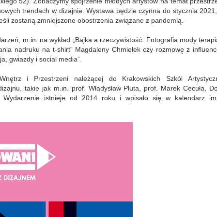
skiego 52). Zobaczymy spojrzenie młodych artystów na temat przestrz
nowych trendach w dizajnie. Wystawa będzie czynna do stycznia 2021,
jeśli zostaną zmniejszone obostrzenia związane z pandemią.
rzeń, m.in. na wykład „Bajka a rzeczywistość. Fotografia mody terap
wania nadruku na t-shirt” Magdaleny Chmielek czy rozmowę z influenc
a, gwiazdy i social media”.
Wnętrz i Przestrzeni należącej do Krakowskich Szkól Artystycz
dizajnu, takie jak m.in. prof. Władysław Pluta, prof. Marek Cecuła, D
 Wydarzenie istnieje od 2014 roku i wpisało się w kalendarz im