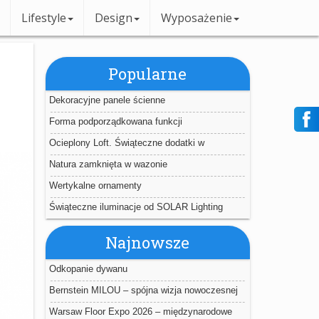
Lifestyle
Design
Wyposażenie
Popularne
Dekoracyjne panele ścienne
Forma podporządkowana funkcji
Ocieplony Loft. Świąteczne dodatki w
industrialnym wnętrzu
Natura zamknięta w wazonie
Wertykalne ornamenty
Świąteczne iluminacje od SOLAR Lighting
Najnowsze
Odkopanie dywanu
Bernstein MILOU – spójna wizja nowoczesnej
łazienki
Warsaw Floor Expo 2026 – międzynarodowe