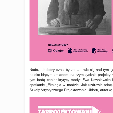
Nadszedł dobry czas
, by zastanowić się nad tym, 
daleko idącym zmianom, na czym zyskają projekty zw
tym będą
cenieni
krytycy mody: Ewa Kowalewska-K
spotkanie
„Ekologia w modzie. Jak uzdrowić relac
Szkoły Artystycznego Projektowania Ubioru, autork