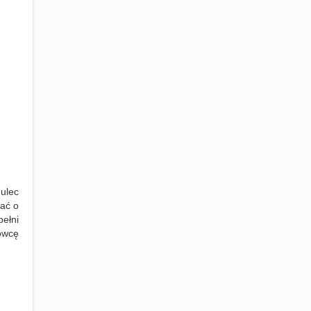
ulec
wać
o
ełni
owcę