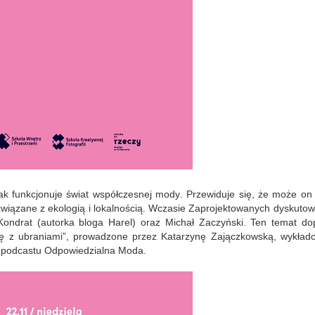
jak funkcjonuje
świat współczesnej mody
.
Przewiduje się, że może on 
iązane z ekologią i lokalnością. W
czasie Zaprojektowanych
dyskuto
ondrat (autorka bloga Harel) oraz Michał Zaczyński.
Ten temat dop
ję z ubraniami”, prowadzone przez
Katarzynę
Zajączkowsk
ą
, wykład
ę
podcastu Odpowiedzialna Moda
.