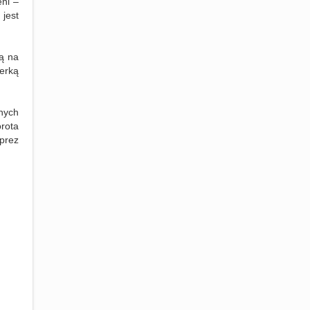
eni –
 jest
ią na
erką
nych
orota
prez