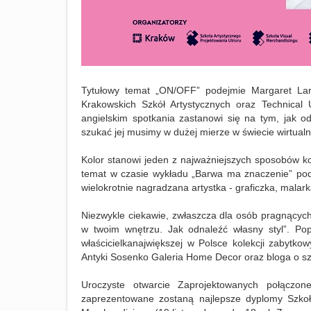
Tytułowy temat „ON/OFF” podejmie Margaret Larm
Krakowskich Szkół Artystycznych oraz Technical
angielskim spotkania zastanowi się na tym,
jak o
szukać jej musimy w dużej mierze w świecie wirtual
Kolor stanowi jeden z najważniejszych sposobów ko
temat w czasie wykładu „Barwa ma znaczenie” po
wielokrotnie nagradzana artystka - graficzka, malarka
Niezwykle ciekawie, zwłaszcza dla osób pragną
c
ych
w twoim wnętrzu. Jak odnaleźć własny styl”. P
właścicielkanajwiększej w Polsce kolekcji zabytk
Antyki Sosenko Galeria Home Decor oraz bloga o szt
Uroczyste otwarcie Zaprojektowanych połączo
zaprezentowane zostaną najlepsze dyplomy Szkoły 