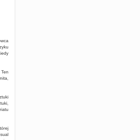
owca
zyku
iedy
.
Ten
ita,
ztuki
uki,
iatu
órej
sual