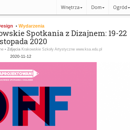
Wnętrza
Dom
Ogród
esign
Wydarzenia
•
wskie Spotkania z Dizajnem: 19-22
istopada 2020
ne •
Zdjęcia
Krakowskie Szkoły Artystyczne www.ksa.edu.pl
2020-11-12