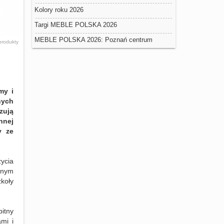
targi materiałów podłogowych i powierzchniowych
Kolory roku 2026
w Nadarzynie
Targi MEBLE POLSKA 2026
MEBLE POLSKA 2026: Poznań centrum
rodukty
globalnego handlu meblami
my i
nych
zują
nnej
y ze
ycia
znym
koły
bitny
mi i