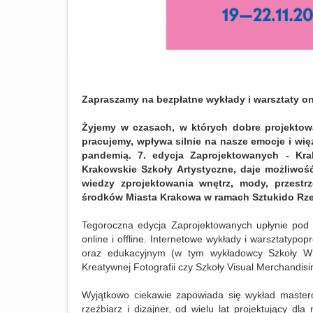
Zapraszamy na bezpłatne wykłady i warsztaty o
Żyjemy w czasach, w których dobre projekto
pracujemy, wpływa silnie na nasze emocje i wię
pandemią
. 7. edycj
a
Zaprojektowanych - Krak
Krakowskie Szkoły Artystyczne, daje możliwoś
wiedzy
z
projektowania wnętrz, mody, przest
środków Miasta Krakowa w ramach Sztuk
i
do Rze
Tegoroczna edycja Zaprojektowanych upłynie pod 
online i offline.
Internetowe wykłady i warsztatyp
opr
oraz edukacyjnym (w tym wykładowcy Szkoły Wnęt
Kreatywnej Fotografii czy Szkoły Visual Merchandisi
Wyjątkowo ciekawie zapowiada się w
ykład master
rzeźbiarz i dizajner, od wielu lat
projektujący dla