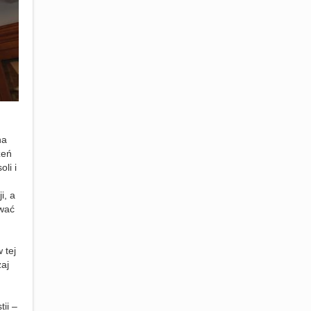
na
zeń
li i
i, a
ować
 tej
zaj
ii –