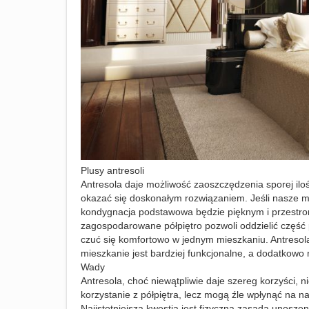
Plusy antresoli
Antresola daje możliwość zaoszczędzenia sporej ilo
okazać się doskonałym rozwiązaniem. Jeśli nasze mie
kondygnacja podstawowa będzie pięknym i przestr
zagospodarowane półpiętro pozwoli oddzielić część 
czuć się komfortowo w jednym mieszkaniu. Antresola
mieszkanie jest bardziej funkcjonalne, a dodatkowo
Wady
Antresola, choć niewątpliwie daje szereg korzyści, 
korzystanie z półpiętra, lecz mogą źle wpłynąć na 
Najistotniejszą kwestią jest fizyczna zasada unoszen