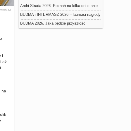
negatywny wpływ na trwałość ociepleń
Archi-Strada 2026: Poznań na kilka dni stanie
a
wnętrza
się stolicą architektury
BUDMA i INTERMASZ 2026 – laureaci nagrody
Złoty Medal Grupy MTP
BUDMA 2026. Jaka będzie przyszłość
budownictwa w Polsce?
do
a
 i
i aż
i
ć na
olik
e