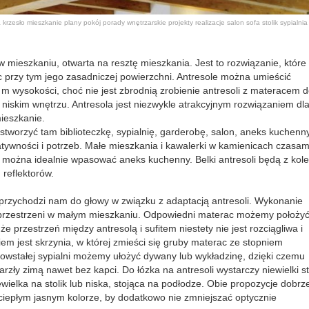
a
krzesło
mieszkanie
plany
pokój
porady wnętrzarskie
projekty
realizacje
salon
sofa
stolik
sypialni
 mieszkaniu, otwarta na resztę mieszkania. Jest to rozwiązanie, które
c przy tym jego zasadniczej powierzchni. Antresole można umieścić
 m wysokości, choć nie jest zbrodnią zrobienie antresoli z materacem 
iskim wnętrzu. Antresola jest niezwykle atrakcyjnym rozwiązaniem dl
ieszkanie.
worzyć tam biblioteczkę, sypialnię, garderobę, salon, aneks kuchenny
tywności i potrzeb. Małe mieszkania i kawalerki w kamienicach czasam
m można idealnie wpasować aneks kuchenny. Belki antresoli będą z kole
reflektorów.
j przychodzi nam do głowy w związku z adaptacją antresoli. Wykonanie
ej przestrzeni w małym mieszkaniu. Odpowiedni materac możemy położy
 przestrzeń między antresolą i sufitem niestety nie jest rozciągliwa i
m jest skrzynia, w której zmieści się gruby materac ze stopniem
wstałej sypialni możemy ułożyć dywany lub wykładzinę, dzięki czemu
rzły zimą nawet bez kapci. Do łózka na antresoli wystarczy niewielki st
wielka na stolik lub niska, stojąca na podłodze. Obie propozycje dobrz
 ciepłym jasnym kolorze, by dodatkowo nie zmniejszać optycznie