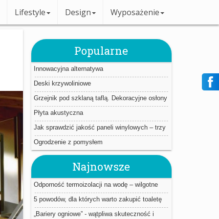
Lifestyle
Design
Wyposażenie
Popularne
Innowacyjna alternatywa
Deski krzywoliniowe
Grzejnik pod szklaną taflą. Dekoracyjne osłony
Płyta akustyczna
Jak sprawdzić jakość paneli winylowych – trzy
proste triki.
Ogrodzenie z pomysłem
Najnowsze
Odporność termoizolacji na wodę – wilgotne
ocieplenie jest jak mokry sweter
5 powodów, dla których warto zakupić toaletę
myjącą
„Bariery ogniowe” - wątpliwa skuteczność i