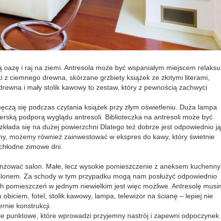
 oazę i raj na ziemi. Antresola może być wspaniałym miejscem relaksu
i z ciemnego drewna, skórzane grzbiety książek ze złotymi literami,
drewna i mały stolik kawowy to zestaw, który z pewnością zachwyci
czą się podczas czytania książek przy złym oświetleniu. Duża lampa
erską podporą wyglądu antresoli. Biblioteczka na antresoli może być
ozkłada się na dużej powierzchni Dlatego też dobrze jest odpowiednio ją
iny, możemy również zainwestować w ekspres do kawy, który świetnie
 chłodne zimowe dni.
nżować salon. Małe, lecz wysokie pomieszczenie z aneksem kuchenn
salonem. Za schody w tym przypadku mogą nam posłużyć odpowiednio
h pomieszczeń w jednym niewielkim jest więc możliwe. Antresolę musi
iciem, fotel, stolik kawowy, lampa, telewizor na ścianę – lepiej nie
nie konstrukcji.
e punktowe, które wprowadzi przyjemny nastrój i zapewni odpoczynek