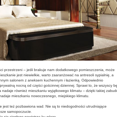
ści przestrzeni – jeśli brakuje nam dodatkowego pomieszczenia, może
szkanie jest niewielkie, warto zaaranżować na antresoli sypialnię, a
onnym salonem z aneksem kuchennym i łazienką. Odpowiednio
prywatną nocną od części gościnnej dziennej. Sprawi to, że wszyscy b
 nadaje również mieszkaniu wyjątkowego klimatu – dzięki takiej zabud
 nadaje mieszkaniu nowoczesnego, miejskiego klimatu.
nie jest też pozbawiona wad. Nie są to niedogodności utrudniające
nasze samopoczucie.
ia się ciepłego powietrza ku górze.