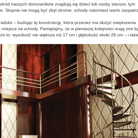
 wśród naszych domowników znajdują się dzieci lub osoby starsze, tym
e. Stopnie nie mogą być zbyt strome, schody natomiast warto zaopatr
radoks – budując tę konstrukcję, która przecież ma służyć zwiększeniu
 miejsca na schody. Pamiętajmy, że w pierwszej kolejności mają one b
i to: wysokość nie większa niż 17 cm i głębokość około 28 cm – i taki