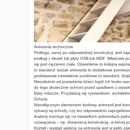
Antresola technicznie
Podłoga, zaraz po odpowiedniej konstrukcji, jest n
podłogi z desek lub płyty OSB lub MDF. Właściwe pr
się pod ciężarem ciała. Oświetlenie to kolejna wa
to standard: wszak antresola to dodatkowe pomieszc
podstawowe oświetlenie punktowe to standard, dzię
Niezależnie od posiadania dzieci bądź ich braku wa
do tego skutecznie ochroni przed upadkiem z wyso
blaty robocze. Przydadzą się rysownikom, architekt
Schody
Nieodłącznym elementem budowy antresoli jest konstr
sytuacji są schody, czy też odpowiednio zaprojekto
drabinę montuje się na niewielkich antresolach pełn
rozwiązania – np. drewnianą konstrukcję, w której p
Kształt i wygląd wejścia na antresolę jest w pełni z