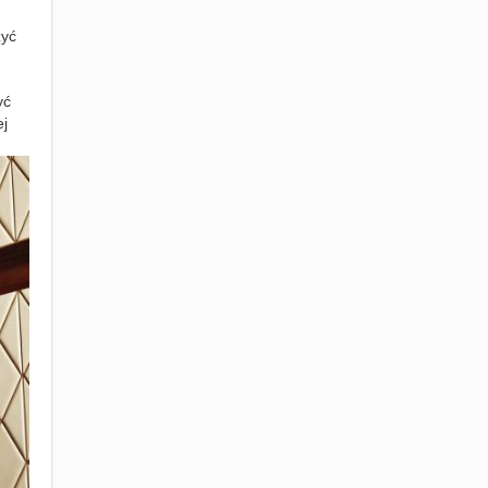
zyć
yć
ej