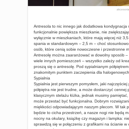
akcesori
Antresola to nic innego jak dodatkowa kondygnacja w
funkcjonalnie powiększa mieszkanie, nie zwiększają
wyłącznie w mieszkaniach, które mają więcej niż 3,5
spania w standardowym – 2,5 m – choć stosunkowo n
osób, które cenią sobie nowoczesne i przestronne m
Antresolę można zaaranżować w dowolny sposób – st
wiele innych pomieszczeń – wszystko zależy od krea
proszą się o antresolę. Pod sypialnianym półpiętre
znakomitym punktem zaczepienia dla halogenowych 
Sypialnia
Sypialnia jest pierwszym pomysłem, jaki najczęście
półpiętra nie jest trudne, a może dostarczyć cenn
klasycznym stelażu łóżka, jednak musimy pamiętać, że
może przestać być funkcjonalna. Dobrym rozwiązanie
miękkości odpowiadającym naszym plecom. W tak po
będzie to cicha przestrzeń, a nasze nogi nie będą ma
nocny na okulary, książkę czy magazyn i lampka: nie
sprawdzą się w połączeniu z grafikami na ścianie w