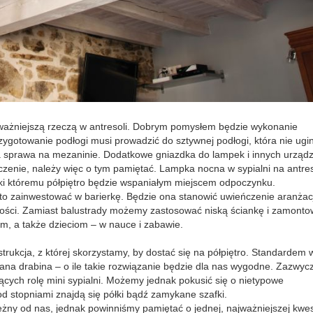
ajważniejszą rzeczą w antresoli. Dobrym pomysłem będzie wykonanie
zygotowanie podłogi musi prowadzić do sztywnej podłogi, która nie ugi
żna sprawa na mezaninie. Dodatkowe gniazdka do lampek i innych urząd
zenie, należy więc o tym pamiętać. Lampka nocna w sypialni na antreso
ki któremu półpiętro będzie wspaniałym miejscem odpoczynku.
rto zainwestować w barierkę. Będzie ona stanowić uwieńczenie aranżacj
kości. Zamiast balustrady możemy zastosować niską ściankę i zamont
om, a także dzieciom – w nauce i zabawie.
ukcja, z której skorzystamy, by dostać się na półpiętro. Standardem w
wana drabina – o ile takie rozwiązanie będzie dla nas wygodne. Zazwyc
iących rolę mini sypialni. Możemy jednak pokusić się o nietypowe
od stopniami znajdą się półki bądź zamykane szafki.
ależny od nas, jednak powinniśmy pamiętać o jednej, najważniejszej kwest