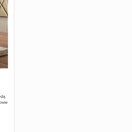
ędą
owie