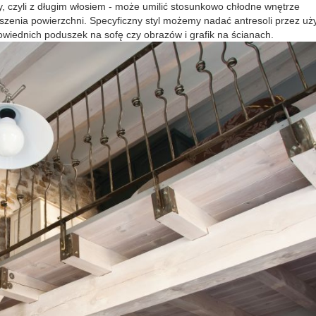
, czyli z długim włosiem - może umilić stosunkowo chłodne wnętrze
zenia powierzchni. Specyficzny styl możemy nadać antresoli przez uż
owiednich poduszek na sofę czy obrazów i grafik na ścianach.