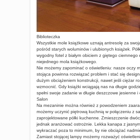
Biblioteczka
Wszystkie mole książkowe uznają antresolę za swoją
pośród starych woluminów i ulubionych książek. Półk
wygodny fotel z białym obiciem z giętego ciemnego 
niejednego mola książkowego.
Nie możemy zapominać o oświetleniu: nasze oczy mę
stojąca powinna rozwiązać problem i stać się design
dużym obciążeniem konstrukcji, nawet jeśli ciężar r
wzmocnić. Gdy książki wciągają nas na długie godz
spełni swoje zadanie w długie deszczowe jesienne i
Salon
Na mezaninie można również z powodzeniem zaara
możemy uczynić piętrową kuchnią w połączeniu z 
zaprojektowane półki kuchenne. Zmieszczenie dwóc
jednak aranżować ostrożnie. Lekka kanapa z jasnym ob
wykraczać poza to minimum, by nie obciążać nadmier
Zamiast stojącej lampy możemy rozważyć oświetleni