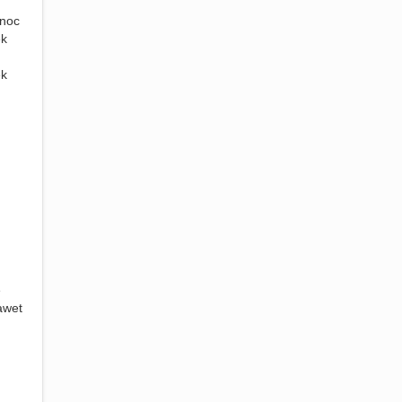
 noc
ek
ek
e
awet