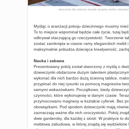
akcesoria
dla dziecka
krzesło
lampka
meble
mieszka
Myśląc o aranżacji pokoju dziecinnego musimy mieć 
To to miejsce wspominał będzie całe życie, tutaj będzi
odkrywał otaczającą go rzeczywistość. Tworzenie ta
zostać zamknięta w ciasne ramy eleganckich mebli 
maksymalnie pobudza dziecięca kreatywność, zachę
Nauka i zabawa
Prezentowany pokój został stworzony z myślą o dwóc
dziewczynki obdarzone dużym talentem plastycznym ,
wykonać dla nich bardzo dużą ścienną tablice, ma
przypinać do niej rysunki za pomocą magnesów twor
samymi wskazówkami. Początkowo, kiedy dziewczynki
czynności, które wykonujesię w danym czasie. Teraz
przymocowano magnesy w kształcie cyferek. Bez pr
obowiązkami. Pod spodem dziewczynki mają również 
zaznaczają ważne dla nich uroczystości. Pokój zna
dwie garderoby, dla każdej z sióstr. W praktyce to
meblowa zabudowa, w której znajdą się wydzielone b