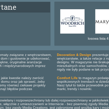
ytane
losowa lista 4
ematy związane z wnętrzarstwem,
Decoration & Design
prezentuje 
b dom i gustownie je udekorować,
wnętrzarstwie, a także relacje z
ękne, oryginalne aranżacje
designu. W magazynie nie brakuje
ich i międzynarodowych imprez
mieszkalnych oraz samochodów, ar
nigdy nie były podane w tak przys
 jakie kwestie należy zwrócić
Comfort Life
to magazyn poświęco
 domu oraz jak sprawić, żeby
współczesnych trendach w dziedzini
emy również ciekawe projekty
Nasz tytuł to także przewodnik p
iknąć błędów podczas
marki, trendy i nowinki.
wielany i rozpowszechniany lub dalej rozpowszechniany w jakikolwiek
mie, włącznie z umieszczaniem w Internecie - bez pisemnej zgody Media 
zn. bez zgody Media Creations. jest zabronione pod groźbą kary i moż