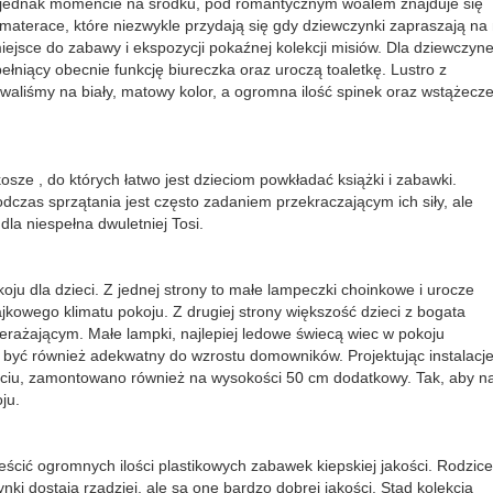
m jednak momencie na środku, pod romantycznym woalem znajduje się
 materace, które niezwykle przydają się gdy dziewczynki zapraszają na
iejsce do zabawy i ekspozycji pokaźnej kolekcji misiów. Dla dziewczyn
ełniący obecnie funkcję biureczka oraz uroczą toaletkę. Lustro z
owaliśmy na biały, matowy kolor, a ogromna ilość spinek oraz wstążecz
ze , do których łatwo jest dzieciom powkładać książki i zabawki.
dczas sprzątania jest często zadaniem przekraczającym ich siły, ale
la niespełna dwuletniej Tosi.
ju dla dzieci. Z jednej strony to małe lampeczki choinkowe i urocze
jkowego klimatu pokoju. Z drugiej strony większość dzieci z bogata
zerażającym. Małe lampki, najlepiej ledowe świecą wiec w pokoju
 być również adekwatny do wzrostu domowników. Projektując instalacj
jściu, zamontowano również na wysokości 50 cm dodatkowy. Tak, aby n
oju.
eścić ogromnych ilości plastikowych zabawek kiepskiej jakości. Rodzice
zynki dostają rzadziej, ale są one bardzo dobrej jakości. Stąd kolekcja