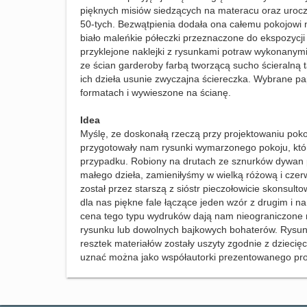
pięknych misiów siedzących na materacu oraz uroc
50-tych. Bezwątpienia dodała ona całemu pokojowi 
biało maleńkie półeczki przeznaczone do ekspozycji 
przyklejone naklejki z rysunkami potraw wykonanym
ze ścian garderoby farbą tworzącą sucho ścieralną 
ich dzieła usunie zwyczajna ściereczka. Wybrane p
formatach i wywieszone na ścianę.
Idea
Myślę, ze doskonałą rzeczą przy projektowaniu pok
przygotowały nam rysunki wymarzonego pokoju, które
przypadku. Robiony na drutach ze sznurków dywan p
małego dzieła, zamieniłyśmy w wielką różową i cze
został przez starszą z sióstr pieczołowicie skonsult
dla nas piękne fale łączące jeden wzór z drugim i n
cena tego typu wydruków dają nam nieograniczone 
rysunku lub dowolnych bajkowych bohaterów. Rysunki
resztek materiałów zostały uszyty zgodnie z dziecię
uznać można jako współautorki prezentowanego pro