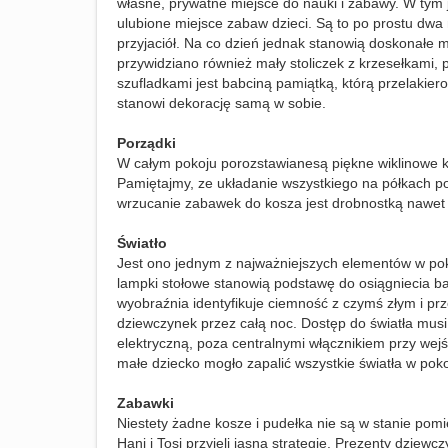
własne, prywatne miejsce do nauki i zabawy. W ty
ulubione miejsce zabaw dzieci. Są to po prostu dwa
przyjaciół. Na co dzień jednak stanowią doskonałe m
przywidziano również mały stoliczek z krzesełkami, p
szufladkami jest babciną pamiątką, którą przelakier
stanowi dekorację samą w sobie.
Porządki
W całym pokoju porozstawianesą piękne wiklinowe kos
Pamiętajmy, ze układanie wszystkiego na półkach po
wrzucanie zabawek do kosza jest drobnostką nawet d
Światło
Jest ono jednym z najważniejszych elementów w poko
lampki stołowe stanowią podstawę do osiągniecia ba
wyobraźnia identyfikuje ciemność z czymś złym i pr
dziewczynek przez całą noc. Dostęp do światła musi
elektryczną, poza centralnymi włącznikiem przy we
małe dziecko mogło zapalić wszystkie światła w pok
Zabawki
Niestety żadne kosze i pudełka nie są w stanie pomi
Hani i Tosi przyjęli jasną strategię. Prezenty dziewc