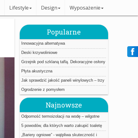
Lifestyle
Design
Wyposażenie
Popularne
Innowacyjna alternatywa
Deski krzywoliniowe
Grzejnik pod szklaną taflą. Dekoracyjne osłony
Płyta akustyczna
Jak sprawdzić jakość paneli winylowych – trzy
proste triki.
Ogrodzenie z pomysłem
Najnowsze
Odporność termoizolacji na wodę – wilgotne
ocieplenie jest jak mokry sweter
5 powodów, dla których warto zakupić toaletę
myjącą
„Bariery ogniowe” - wątpliwa skuteczność i