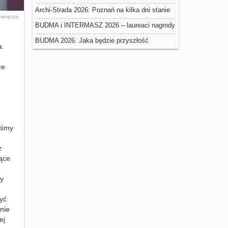
negatywny wpływ na trwałość ociepleń
Archi-Strada 2026: Poznań na kilka dni stanie
k
wnętrza
się stolicą architektury
BUDMA i INTERMASZ 2026 – laureaci nagrody
Złoty Medal Grupy MTP
BUDMA 2026. Jaka będzie przyszłość
a.
budownictwa w Polsce?
że
iśmy
z
ące
dy
yć
nie
ej