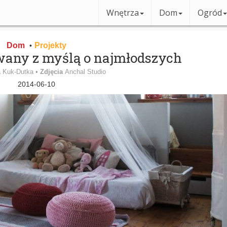
Wnętrza
Dom
Ogród
Dom
Projekty
•
wany z myślą o najmłodszych
 Kuk-Dutka •
Zdjęcia
Anchal Studio
2014-06-10