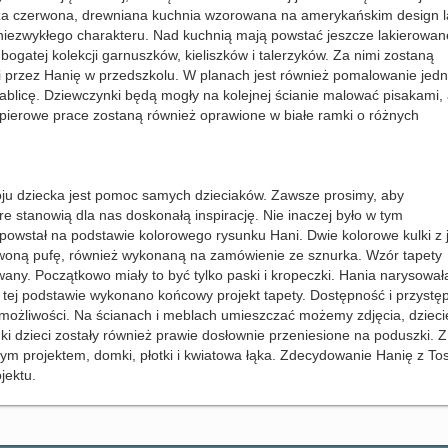
za czerwona, drewniana kuchnia wzorowana na amerykańskim design l
niezwykłego charakteru. Nad kuchnią mają powstać jeszcze lakierowan
bogatej kolekcji garnuszków, kieliszków i talerzyków. Za nimi zostaną
i przez Hanię w przedszkolu. W planach jest również pomalowanie jedn
tablicę. Dziewczynki będą mogły na kolejnej ścianie malować pisakami,
apierowe prace zostaną również oprawione w białe ramki o różnych
oju dziecka jest pomoc samych dzieciaków. Zawsze prosimy, aby
 stanowią dla nas doskonałą inspirację. Nie inaczej było w tym
owstał na podstawie kolorowego rysunku Hani. Dwie kolorowe kulki z j
rwoną pufę, również wykonaną na zamówienie ze sznurka. Wzór tapety
owany. Początkowo miały to być tylko paski i kropeczki. Hania narysował
a tej podstawie wykonano końcowy projekt tapety. Dostępność i przystę
możliwości. Na ścianach i meblach umieszczać możemy zdjęcia, dzieci
 dzieci zostały również prawie dosłownie przeniesione na poduszki. Z
cym projektem, domki, płotki i kwiatowa łąka. Zdecydowanie Hanię z To
jektu.