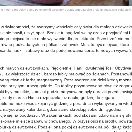
nie
modne produkty
plany
pokój
pokój dziecięcy
porady wnętrzarskie
projekty
realizacje
sofa
stoli
w świadomości, że tworzymy właściwie cały świat dla małego człowiek
e się bawił, uczył, spał . Bedzie tu spędzał wolny czas z przyjaciółmi i
kiego miejsca to nie małe wyzwanie dla projektanta. Przestrzeń nie mo
i równo poukładanych na półkach zabawek. Musi to być miejsce, które
ca do nauki i zabawy oraz do podejmowania coraz to nowych wyzwań.
h małych dziewczynkach. Pięcioletniej Hani i dwuletniej Tosi. Obydwie
 jak większość dzieci, bardzo lubiły malować po ścianach. Postanowil
lowaną również farbą magnetyczną. Poza tworzeniem dzieł kredą można
ząc przy tym uroczą galerię. Do tablicy przymocowano również zegar 
 były malutkie, zamiast godzin narysowane były obrazki przedstawiaj
, kiedy starsza Hania rozpoczęła już naukę godzin, do zegara
oblemu może więc skojarzyć godzinę z porą dnia i wykonywanymi wte
narysowany kalendarz, gdzie same skreślają sobie dni tygodnia i
jduje się na poddaszu . W zakamarkach, pod skosami udało nam się ukr
 doskonałe miejsce zabaw w chowanego. W przyszłości na środku powsta
iurka dziewczynek. Podzieli ona pokój dziewczynek na pół, dając każd