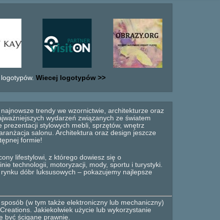
 logotypów.
Wiecej logotypów >>
najnowsze trendy we wzornictwie, architekturze oraz
 najważniejszych wydarzeń związanych ze światem
 prezentacji stylowych mebli, sprzętów, wnętrz
anżacja salonu. Architektura oraz design jeszcze
tępnej formie!
ny lifestylowi, z którego dowiesz się o
e technologii, motoryzacji, mody, sportu i turystyki.
o rynku dóbr luksusowych – pokazujemy najlepsze
 sposób (w tym także elektroniczny lub mechaniczny)
Creations. Jakiekolwiek użycie lub wykorzystanie
e być ścigane prawnie.