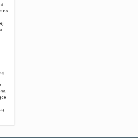
at
e na
ej
 a
ej
a
pna
ęce
sią