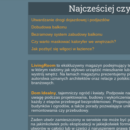
Najcześciej cz
Utwardzanie drogi dojazdowej i podjazdów
Dobudowa balkonu
Bezramowy system zabudowy balkonu
Czy warto maskować kaloryfer we wnętrzach?
Jak pozbyć się wilgoci w łazience?
LivingRoom
to ekskluzywny magazyn podejmujący t
w którym radzimy jak stylowo urządzić mieszkanie lu
wystrój wnętrz. Na łamach magazynu prezentujemy pi
autorstwa uznanych architektów oraz relacje z polsk
branżowych.
Dom Idealny
, tajemniczy ogród i kwiaty. Podpowie na
uwagę podczas projektowania, budowy i wykończenia
każdy z etapów przebiegał bezproblemowo. Proponuj
budynków i ogrodów, a także porady pozwalające un
remontowania czy przebudowy.
Żaden utwór zamieszczony w serwisie nie może być po
na jakimkolwiek polu eksploatacji w jakiejkolwiek for
utworów w całości lub w części z naruszeniem prawa t