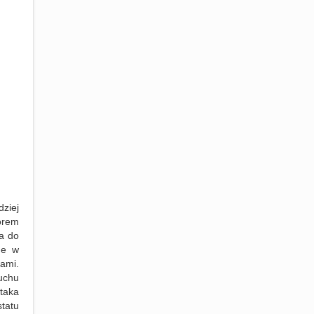
ziej
orem
a do
ne w
ami.
muchu
 taka
tatu