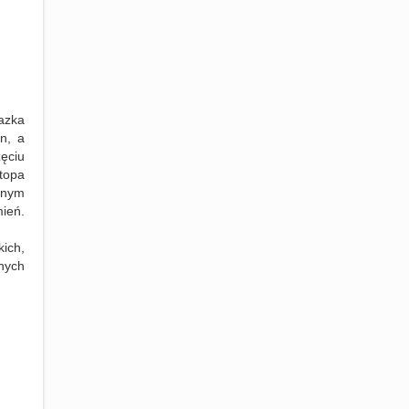
lazka
n, a
ęciu
topa
anym
ień.
ich,
nych