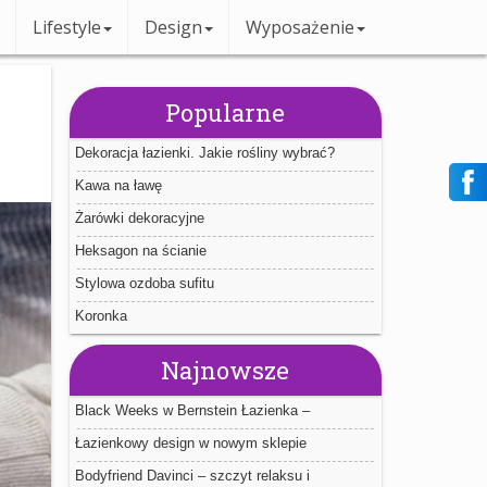
Lifestyle
Design
Wyposażenie
Popularne
Dekoracja łazienki. Jakie rośliny wybrać?
Kawa na ławę
Żarówki dekoracyjne
Heksagon na ścianie
Stylowa ozdoba sufitu
Koronka
Najnowsze
Black Weeks w Bernstein Łazienka –
największa wyprzedaż roku!
Łazienkowy design w nowym sklepie
internetowym Bernstein
Bodyfriend Davinci – szczyt relaksu i