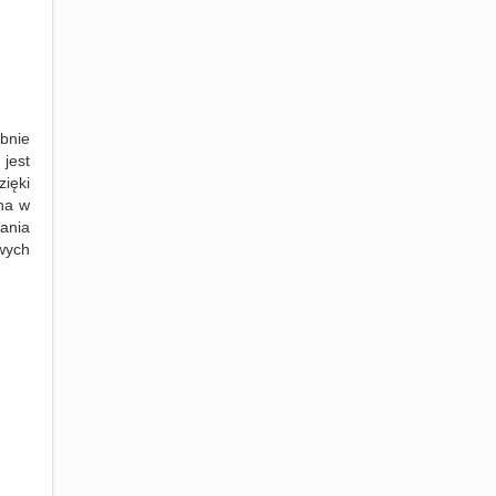
bnie
jest
zięki
na w
zania
wych