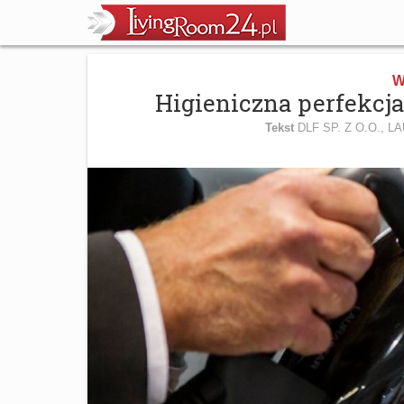
W
Higieniczna perfekcj
Tekst
DLF SP. Z O.O., 