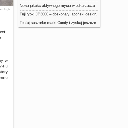
nowoczesnego designu 0
Nowa jakość aktywnego mycia w odkurzaczu
hnologia
Dyson
Fujiiryoki JP3000 – doskonały japoński design,
jakość i powiew świeżości we wnętrzu Twojego
Testuj suszarkę marki Candy i zyskaj jeszcze
domu
więcej
wet
e
my w
ielu
tory
jemne