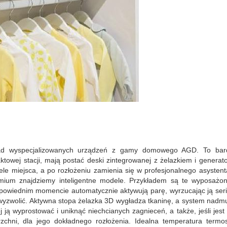
ład wyspecjalizowanych urządzeń z gamy domowego AGD. To bard
owej stacji, mają postać deski zintegrowanej z żelazkiem i generat
le miejsca, a po rozłożeniu zamienia się w profesjonalnego asystent
mium znajdziemy inteligentne modele. Przykładem są te wyposażo
dpowiednim momencie automatycznie aktywują parę, wyrzucając ją seri
ą wyzwolić. Aktywna stopa żelazka 3D wygładza tkaninę, a system nad
 ją wyprostować i uniknąć niechcianych zagnieceń, a także, jeśli jest
rzchni, dla jego dokładnego rozłożenia. Idealna temperatura termos