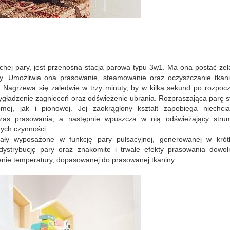
uchej pary, jest przenośna stacja parowa typu 3w1. Ma ona postać że
 Umożliwia ona prasowanie, steamowanie oraz oczyszczanie tkani
 Nagrzewa się zaledwie w trzy minuty, by w kilka sekund po rozpocz
ygładzenie zagnieceń oraz odświeżenie ubrania. Rozpraszająca parę s
ej, jak i pionowej. Jej zaokrąglony kształt zapobiega niechci
zas prasowania, a następnie wpuszcza w nią odświeżający strum
ych czynności.
ły wyposażone w funkcję pary pulsacyjnej, generowanej w krótk
dystrybucję pary oraz znakomite i trwałe efekty prasowania dowol
enie temperatury, dopasowanej do prasowanej tkaniny.