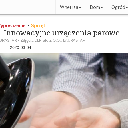
Wnętrza
Dom
Ogród
yposażenie
Sprzęt
•
a. Innowacyjne urządzenia parowe
LAURASTAR •
Zdjęcia
DLF SP. Z O.O., LAURASTAR
2020-03-04