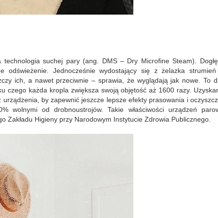
a technologia suchej pary (ang. DMS – Dry Microfine Steam). Dogłę
ne odświeżenie. Jednocześnie wydostający się z żelazka strumień 
zczy ich, a nawet przeciwnie – sprawia, że wyglądają jak nowe. To d
u czego każda kropla zwiększa swoją objętość aż 1600 razy. Uzyska
 urządzenia, by zapewnić jeszcze lepsze efekty prasowania i oczyszc
0% wolnymi od drobnoustrojów. Takie właściwości urządzeń paro
go Zakładu Higieny przy Narodowym Instytucie Zdrowia Publicznego.