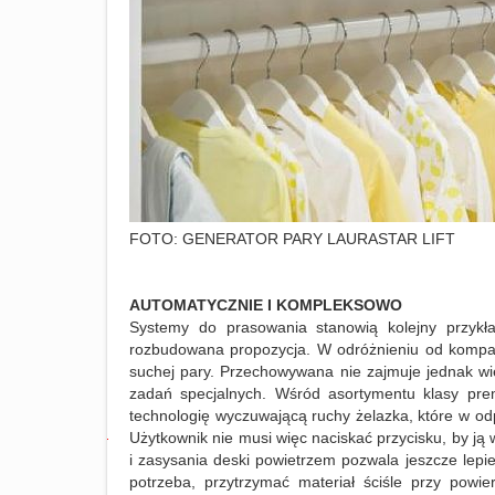
FOTO: GENERATOR PARY LAURASTAR LIFT
AUTOMATYCZNIE I KOMPLEKSOWO
Systemy do prasowania stanowią kolejny przyk
rozbudowana propozycja. W odróżnieniu od kompakt
suchej pary. Przechowywana nie zajmuje jednak wie
zadań specjalnych. Wśród asortymentu klasy pre
technologię wyczuwającą ruchy żelazka, które w o
Użytkownik nie musi więc naciskać przycisku, by j
FOTO:
i zasysania deski powietrzem pozwala jeszcze lepiej
GENERATOR
potrzeba, przytrzymać materiał ściśle przy powie
PARY