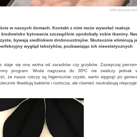
AGD
akcesoria
tec
goście w naszych domach. Kontakt z nimi może wywołać reakcje
ko środowisko bytowania szczególnie upodobały sobie tkaniny. Na
czyste, bywają siedliskiem drobnoustrojów. Skutecznie eliminują j
perfekcyjny wygląd tekstyliów, pozbawiając ich nieestetycznych
że staje się ona wolna od zarazków czy grzybów. Zazwyczaj pierze
odzienny program. Woda nagrzana do 30ºC nie zwalczy jednak w
, że nasze rzeczy są higienicznie czyste, warto sięgnąć po genera
tecznie likwidują bakterie i roztocza, ale również neutralizują nieprzy