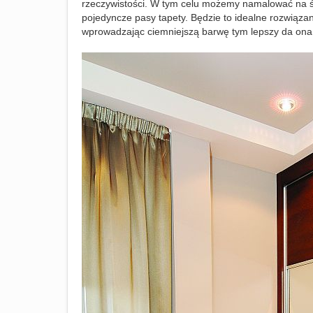
rzeczywistości. W tym celu możemy namalować na ści
pojedyncze pasy tapety. Będzie to idealne rozwiązan
wprowadzając ciemniejszą barwę tym lepszy da ona ef