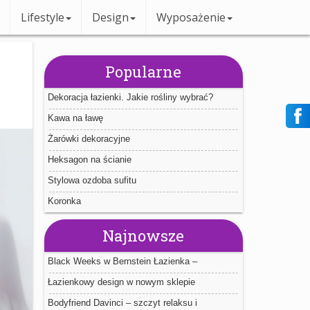
Lifestyle
Design
Wyposażenie
Popularne
Dekoracja łazienki. Jakie rośliny wybrać?
Kawa na ławę
Żarówki dekoracyjne
Heksagon na ścianie
Stylowa ozdoba sufitu
Koronka
Najnowsze
Black Weeks w Bernstein Łazienka –
największa wyprzedaż roku!
Łazienkowy design w nowym sklepie
internetowym Bernstein
Bodyfriend Davinci – szczyt relaksu i