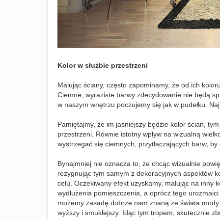
Kolor w służbie przestrzeni
Malując ściany, często zapominamy, że od ich kolor
Ciemne, wyraziste barwy zdecydowanie nie będą sp
w naszym wnętrzu poczujemy się jak w pudełku. Na
Pamiętajmy, że im jaśniejszy będzie kolor ścian, ty
przestrzeni. Równie istotny wpływ na wizualną wielk
wystrzegać się ciemnych, przytłaczających barw, by
Bynajmniej nie oznacza to, że chcąc wizualnie powi
rezygnując tym samym z dekoracyjnych aspektów ko
celu. Oczekiwany efekt uzyskamy, malując na inny ko
wydłużenia pomieszczenia, a oprócz tego urozmaici
możemy zasadę dobrze nam znaną ze świata mody – 
wyższy i smuklejszy. Idąc tym tropem, skutecznie zb