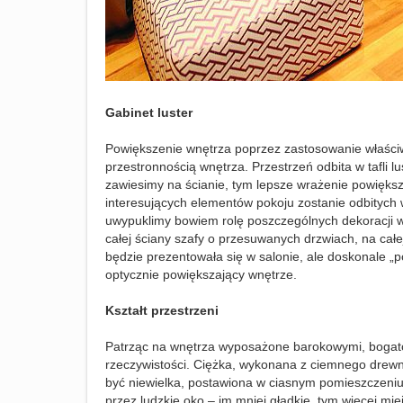
Gabinet luster
Powiększenie wnętrza poprzez zastosowanie właściw
przestronnością wnętrza. Przestrzeń odbita w tafli lu
zawiesimy na ścianie, tym lepsze wrażenie powiększ
interesujących elementów pokoju zostanie odbitych
uwypuklimy bowiem rolę poszczególnych dekoracji w
całej ściany szafy o przesuwanych drzwiach, na całe
będzie prezentowała się w salonie, ale doskonale „po
optycznie powiększający wnętrze.
Kształt przestrzeni
Patrząc na wnętrza wyposażone barokowymi, bogato
rzeczywistości. Ciężka, wykonana z ciemnego drew
być niewielka, postawiona w ciasnym pomieszczeniu
przez ludzkie oko – im mniej gładkie, tym więcej m