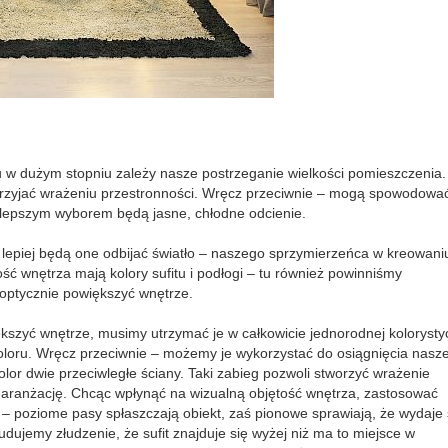
u w dużym stopniu zależy nasze postrzeganie wielkości pomieszczenia.
rzyjać wrażeniu przestronności. Wręcz przeciwnie – mogą spowodować
jlepszym wyborem będą jasne, chłodne odcienie.
m lepiej będą one odbijać światło – naszego sprzymierzeńca w kreowani
ość wnętrza mają kolory sufitu i podłogi – tu również powinniśmy
 optycznie powiększyć wnętrze.
ększyć wnętrze, musimy utrzymać je w całkowicie jednorodnej kolorysty
loru. Wręcz przeciwnie – możemy je wykorzystać do osiągnięcia nasz
lor dwie przeciwległe ściany. Taki zabieg pozwoli stworzyć wrażenie
 aranżację. Chcąc wpłynąć na wizualną objętość wnętrza, zastosować
poziome pasy spłaszczają obiekt, zaś pionowe sprawiają, że wydaje 
udujemy złudzenie, że sufit znajduje się wyżej niż ma to miejsce w