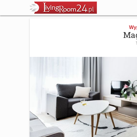
Wy
Mag