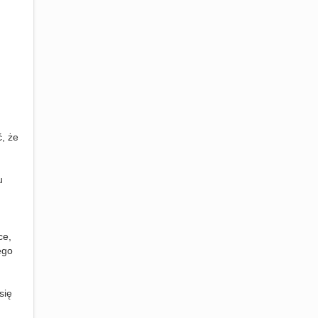
, że
u
ce,
ego
się