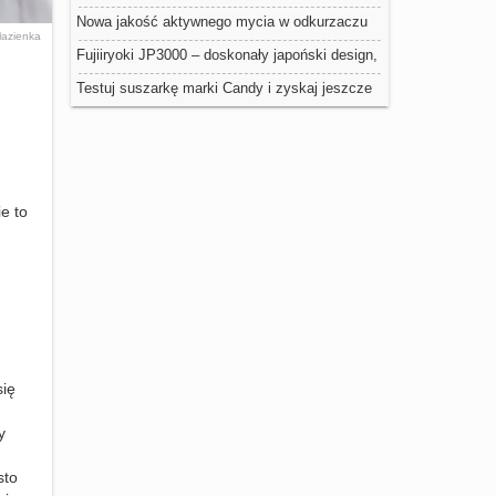
nowoczesnego designu 0
Nowa jakość aktywnego mycia w odkurzaczu
łazienka
Dyson
Fujiiryoki JP3000 – doskonały japoński design,
jakość i powiew świeżości we wnętrzu Twojego
Testuj suszarkę marki Candy i zyskaj jeszcze
domu
więcej
e to
się
y
sto