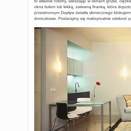
to właśnie robimy, wieszając w oknach grube, ciężk
okna tiulem lub lekką, zwiewną firanką, która dopuśc
przestronnym.Dopływ światła słonecznego blokujemy 
doniczkowe. Postarajmy się maksymalnie odsłonić pa