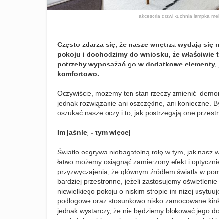
akcesoria
drzwi
kuchnia
lampka
me
Często zdarza się, że nasze wnętrza wydają się 
pokoju i dochodzimy do wniosku, że właściwie t
potrzeby wyposażać go w dodatkowe elementy, je
komfortowo.
Oczywiście, możemy ten stan rzeczy zmienić, demon
jednak rozwiązanie ani oszczędne, ani konieczne. B
oszukać nasze oczy i to, jak postrzegają one przes
Im jaśniej - tym więcej
Światło odgrywa niebagatelną rolę w tym, jak nasz 
łatwo możemy osiągnąć zamierzony efekt i optyczni
przyzwyczajenia, że głównym źródłem światła w pom
bardziej przestronne, jeżeli zastosujemy oświetlenie 
niewielkiego pokoju o niskim stropie im niżej usytuu
podłogowe oraz stosunkowo nisko zamocowane kinkie
jednak wystarczy, że nie będziemy blokować jego do