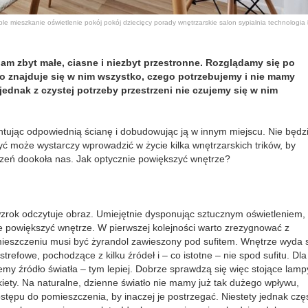
ble
mieszkanie
oświetlenie
pokój
pokój dziecięcy
porady wnętrzarskie
salon
sypialnia
technologia
nam zbyt małe, ciasne i niezbyt przestronne. Rozglądamy się po
o znajduje się w nim wszystko, czego potrzebujemy i nie mamy
dnak z czystej potrzeby przestrzeni nie czujemy się w nim
tując odpowiednią ścianę i dobudowując ją w innym miejscu. Nie będzi
yć może wystarczy wprowadzić w życie kilka wnętrzarskich trików, by
trzeń dookoła nas. Jak optycznie powiększyć wnętrze?
wzrok odczytuje obraz. Umiejętnie dysponując sztucznym oświetleniem,
e powiększyć wnętrze. W pierwszej kolejności warto zrezygnować z
ieszczeniu musi być żyrandol zawieszony pod sufitem. Wnętrze wyda 
strefowe, pochodzące z kilku źródeł i – co istotne – nie spod sufitu. Dla
jemy źródło światła – tym lepiej. Dobrze sprawdzą się więc stojące lamp
ty. Na naturalne, dzienne światło nie mamy już tak dużego wpływu,
stępu do pomieszczenia, by inaczej je postrzegać. Niestety jednak czę