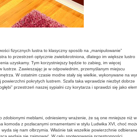
ości fizycznych lustra to klasyczny sposób na „manipulowanie”
stra to przestrzeń optycznie zwielokrotniona, dlatego im większe lustro
enia uzyskamy. Tym korzystniejszy będzie to zabieg, im więcej
 w lustrze. Zawieszając je w odpowiednim, przemyślanym miejscu
nętrza. W ostatnim czasie modne stały się wielkie, wykonywane na wy
j powierzchni pokrytych lustrem. Szafa taka wprawdzie niezbyt dobrze
głębi” przestrzeń naszej sypialni czy korytarza i sprawdzi się jako ele
 zdobionymi meblami, odniesiemy wrażenie, że są one mniejsze niż w
na komoda z pozłacanymi ornamentami w stylu Ludwika XVI, choć moż
 wyda się nam olbrzymia. Właśnie tak wszelkie powierzchnie odbieran
iejsca wydają się zajmować. W celu spotęgowania przestronności