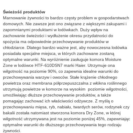
Świeżość produktów
Marnowanie żywności to bardzo częsty problem w gospodarstwach
domowych. Nie zawsze jest ono związane z większymi zakupami i
zapomnianymi produktami w lodówkach. Duży wpływ na
zachowanie świeżości i wydłużenie okresu przydatności do
spożycia ma odpowiednie przechowywanie produktów w
chłodziarce. Dlatego bardzo ważne jest, aby nowoczesna lodówka
posiadała specjalne miejsca, w których zachowane zostaną
optymalne warunki. Na wyróżnienie zasługuje komora Moisture
Zone w lodówce HTF-610DSN7 marki Haier. Utrzymuje ona
wilgotność na poziomie 90%, co zapewnia idealne warunki do
przechowywania warzyw i owoców. Stałe krążenie chłodnego
powietrza oraz membrana półprzepuszczalna z włókna roślinnego
utrzymują powietrze w komorze na wysokim poziomie wilgotności,
umożliwiając dłuższe przechowywanie produktów, a także
pomagając zachować ich właściwości odżywcze. Z myślą o
przechowywaniu mięsa, ryb, nabiału, twardych serów, rodzynek czy
bakalii została natomiast stworzona komora Dry Zone, w której
wilgotność utrzymywana jest na poziomie poniżej 45%, zapewniając
optymalne warunki do dłuższego przechowywania tego rodzaju
żywności.