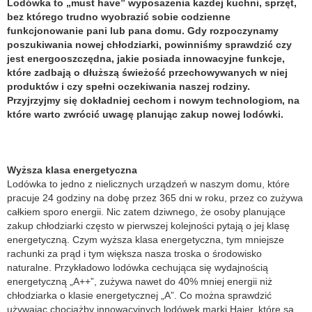
Lodówka to „must have” wyposażenia każdej kuchni, sprzęt,
bez którego trudno wyobrazić sobie codzienne
funkcjonowanie pani lub pana domu. Gdy rozpoczynamy
poszukiwania nowej chłodziarki, powinniśmy sprawdzić czy
jest energooszczędna, jakie posiada innowacyjne funkcje,
które zadbają o dłuższą świeżość przechowywanych w niej
produktów i czy spełni oczekiwania naszej rodziny.
Przyjrzyjmy się dokładniej cechom i nowym technologiom, na
które warto zwrócić uwagę planując zakup nowej lodówki.
Wyższa klasa energetyczna
Lodówka to jedno z nielicznych urządzeń w naszym domu, które
pracuje 24 godziny na dobę przez 365 dni w roku, przez co zużywa
całkiem sporo energii. Nic zatem dziwnego, że osoby planujące
zakup chłodziarki często w pierwszej kolejności pytają o jej klasę
energetyczną. Czym wyższa klasa energetyczna, tym mniejsze
rachunki za prąd i tym większa nasza troska o środowisko
naturalne. Przykładowo lodówka cechująca się wydajnością
energetyczną „A++”, zużywa nawet do 40% mniej energii niż
chłodziarka o klasie energetycznej „A”. Co można sprawdzić
używając chociażby innowacyjnych lodówek marki Haier, które są