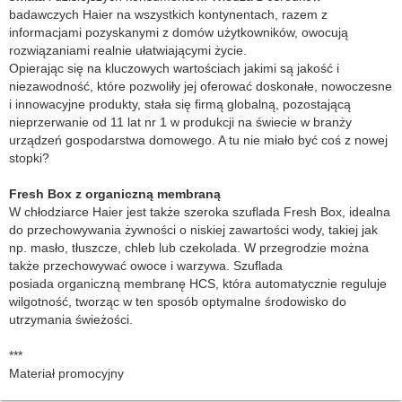
badawczych Haier na wszystkich kontynentach, razem z
informacjami pozyskanymi z domów użytkowników, owocują
rozwiązaniami realnie ułatwiającymi życie.
Opierając się na kluczowych wartościach jakimi są jakość i
niezawodność, które pozwoliły jej oferować doskonałe, nowoczesne
i innowacyjne produkty, stała się firmą globalną, pozostającą
nieprzerwanie od 11 lat nr 1 w produkcji na świecie w branży
urządzeń gospodarstwa domowego. A tu nie miało być coś z nowej
stopki?
Fresh Box z organiczną membraną
W chłodziarce Haier jest także szeroka szuflada Fresh Box, idealna
do przechowywania żywności o niskiej zawartości wody, takiej jak
np. masło, tłuszcze, chleb lub czekolada. W przegrodzie można
także przechowywać owoce i warzywa. Szuflada
posiada organiczną membranę HCS, która automatycznie reguluje
wilgotność, tworząc w ten sposób optymalne środowisko do
utrzymania świeżości.
***
Materiał promocyjny