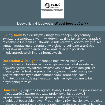
losowa lista 4 logotypów.
Wiecej logotypów >>
LivingRoom
to ekskluzywny magazyn podejmujący tematy
związane z wnętrzarstwem, w którym radzimy jak stylowo urządzić
mieszkanie lub dom i gustownie je udekorować, wystrój wnętrz. Na
łamach magazynu prezentujemy piękne, oryginalne aranżacje
autorstwa uznanych architektów oraz relacje z polskich i
międzynarodowych imprez branżowych.
Decoration & Design
prezentuje najnowsze trendy we
wzornictwie, architekturze oraz wnętrzarstwie, a także relacje z
najważniejszych wydarzeń związanych ze światem designu. W
magazynie nie brakuje prezentacji stylowych mebli, sprzętów,
wnętrz mieszkalnych oraz samochodów, aranżacja salonu.
Architektura oraz design jeszcze nigdy nie były podane w tak
przystępnej formie!
Dom Idealny
, tajemniczy ogród i kwiaty. Podpowie na jakie kwestie
należy zwrócić uwagę podczas projektowania, budowy i
wykończenia domu oraz jak sprawić, żeby każdy z etapów
przebiegał bezproblemowo. Proponujemy również ciekawe projekty
budynków i ogrodów, a także porady pozwalające uniknąć błędów