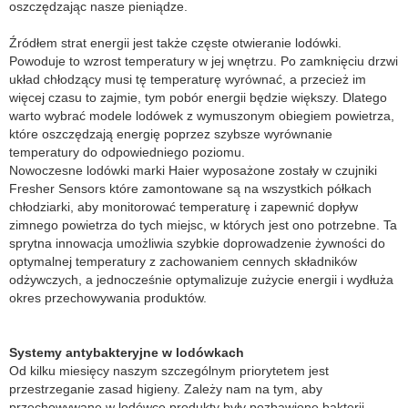
oszczędzając nasze pieniądze.
Źródłem strat energii jest także częste otwieranie lodówki.
Powoduje to wzrost temperatury w jej wnętrzu. Po zamknięciu drzwi
układ chłodzący musi tę temperaturę wyrównać, a przecież im
więcej czasu to zajmie, tym pobór energii będzie większy. Dlatego
warto wybrać modele lodówek z wymuszonym obiegiem powietrza,
które oszczędzają energię poprzez szybsze wyrównanie
temperatury do odpowiedniego poziomu.
Nowoczesne lodówki marki Haier wyposażone zostały w czujniki
Fresher Sensors które zamontowane są na wszystkich półkach
chłodziarki, aby monitorować temperaturę i zapewnić dopływ
zimnego powietrza do tych miejsc, w których jest ono potrzebne. Ta
sprytna innowacja umożliwia szybkie doprowadzenie żywności do
optymalnej temperatury z zachowaniem cennych składników
odżywczych, a jednocześnie optymalizuje zużycie energii i wydłuża
okres przechowywania produktów.
Systemy antybakteryjne w lodówkach
Od kilku miesięcy naszym szczególnym priorytetem jest
przestrzeganie zasad higieny. Zależy nam na tym, aby
przechowywane w lodówce produkty były pozbawione bakterii.