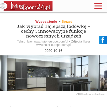
Wyposażenie
•
Sprzęt
Jak wybrać najlepszą lodówkę –
cechy i innowacyjne funkcje
nowoczesnych urządzeń
Tekst
Haier www.haier-europe.com/pl •
Zdjęcia
Haier
www.haier-europe.com/pl
2020-10-16
AGD
kuchnia
technologia