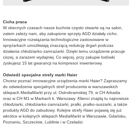
Cicha praca
W obecnych czasach nasze kuchnie często otwarte są na salon,
zatem zależy nam, aby zakupione sprzęty AGD działały cicho.
Innowacyjne rozwiązania technologiczne zastosowane w
sprężarkach umożliwiają znaczącą redukcję drgań podczas
działania chłodziarko-zamrażarki. Dzięki temu urządzenie pracuje
ciszej, a zarazem wydajniej. Co więcej, przy zakupie lodówki
zyskujesz 15 lat gwarancji na kompresor inwerterowy.
Odwiedź specjalne strefy marki Haier
Chcesz poznać innowacyjne urządzenia marki Haier? Zapraszamy
do odwiedzenia specjalnych stref producenta w warszawskich
sklepach MediaMarkt przy ul. Ostrobramskiej 79, w CH Arkadia
oraz w CH M1 w Markach k. Warszawy. Klienci znajdą tu najnowsze
chłodziarki, chłodziarko-zamrażarki, pralki, pralko-suszarki, a także
produkty AGD do zabudowy. Kolejne strefy Haier pojawią się już
wkrótce w kolejnych sklepach MediaMarkt w Warszawie, Gdańsku,
Poznaniu, Szczecinie, Lublinie i w Czeladzi.