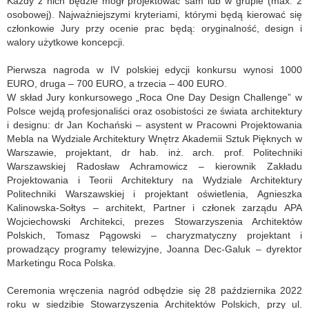
Każdy z nich będzie mógł projektować sam lub w grupie (max. 2
osobowej). Najważniejszymi kryteriami, którymi będą kierować się
członkowie Jury przy ocenie prac będą: oryginalność, design i
walory użytkowe koncepcji.
Pierwsza nagroda w IV polskiej edycji konkursu wynosi 1000
EURO, druga – 700 EURO, a trzecia – 400 EURO.
W skład Jury konkursowego „Roca One Day Design Challenge” w
Polsce wejdą profesjonaliści oraz osobistości ze świata architektury
i designu: dr Jan Kochański – asystent w Pracowni Projektowania
Mebla na Wydziale Architektury Wnętrz Akademii Sztuk Pięknych w
Warszawie, projektant, dr hab. inż. arch. prof. Politechniki
Warszawskiej Radosław Achramowicz – kierownik Zakładu
Projektowania i Teorii Architektury na Wydziale Architektury
Politechniki Warszawskiej i projektant oświetlenia, Agnieszka
Kalinowska-Sołtys – architekt, Partner i członek zarządu APA
Wojciechowski Architekci, prezes Stowarzyszenia Architektów
Polskich, Tomasz Pągowski – charyzmatyczny projektant i
prowadzący programy telewizyjne, Joanna Dec-Galuk – dyrektor
Marketingu Roca Polska.
Ceremonia wręczenia nagród odbędzie się 28 października 2022
roku w siedzibie Stowarzyszenia Architektów Polskich, przy ul.