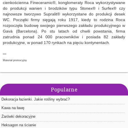
cienkościenna Fineceramic®, konglomeraty Roca wykorzystywane
do produkcji wanien i brodzików typu Stonex® i Surfex® czy
najnowsze tworzywo Supralit® wykorzystane do produkcji desek
WC. Początki firmy sięgają roku 1917, kiedy to rodzina Roca
rozpoczęła budowę swojego pierwszego zakładu produkcyjnego w
Gavà (Barcelona). Po stu latach od chwili powstania, firma
zatrudnia ponad 24 000 pracowników i posiada 82 zakłady
produkcyjne, w ponad 170 rynkach na pięciu kontynentach.
***
Materiał promocyjny
Popularne
Dekoracja łazienki. Jakie rośliny wybrać?
Kawa na ławę
Żarówki dekoracyjne
Heksagon na ścianie