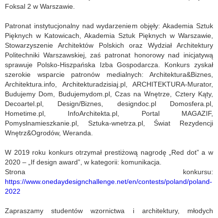
Foksal 2 w Warszawie.
Patronat instytucjonalny nad wydarzeniem objęły: Akademia Sztuk
Pięknych w Katowicach, Akademia Sztuk Pięknych w Warszawie,
Stowarzyszenie Architektów Polskich oraz Wydział Architektury
Politechniki Warszawskiej, zaś patronat honorowy nad inicjatywą
sprawuje Polsko-Hiszpańska Izba Gospodarcza. Konkurs zyskał
szerokie wsparcie patronów medialnych: Architektura&Biznes,
Architektura.info, Architekturadzisiaj.pl, ARCHITEKTURA-Murator,
Budujemy Dom, Budujemydom.pl, Czas na Wnętrze, Cztery Kąty,
Decoartel.pl, Design/Biznes, designdoc.pl Domosfera.pl,
Hometime.pl, InfoArchitekta.pl, Portal MAGAZIF,
Pomyslnamieszkanie.pl, Sztuka-wnetrza.pl, Świat Rezydencji
Wnętrz&Ogrodów, Weranda.
W 2019 roku konkurs otrzymał prestiżową nagrodę „Red dot” a w
2020 – „If design award”, w kategorii: komunikacja.
Strona konkursu:
https://www.onedaydesignchallenge.net/en/contests/poland/poland-
2022
Zapraszamy studentów wzornictwa i architektury, młodych