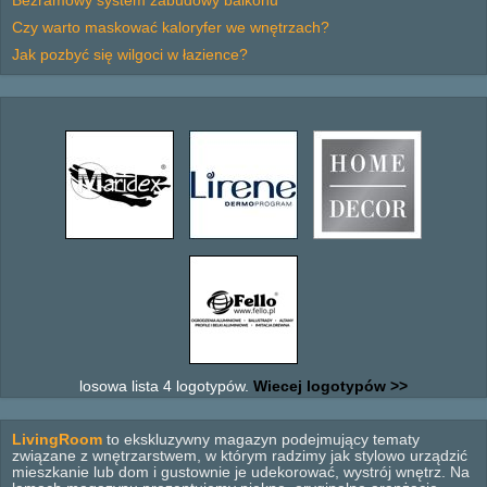
Bezramowy system zabudowy balkonu
Czy warto maskować kaloryfer we wnętrzach?
Jak pozbyć się wilgoci w łazience?
losowa lista 4 logotypów.
Wiecej logotypów >>
LivingRoom
to ekskluzywny magazyn podejmujący tematy
związane z wnętrzarstwem, w którym radzimy jak stylowo urządzić
mieszkanie lub dom i gustownie je udekorować, wystrój wnętrz. Na