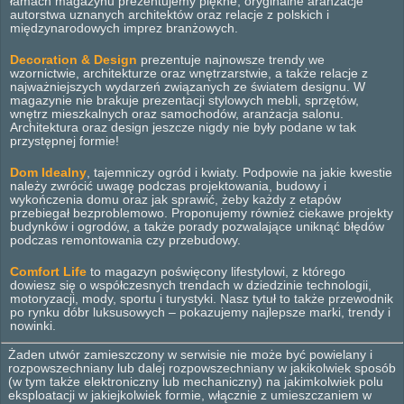
łamach magazynu prezentujemy piękne, oryginalne aranżacje
autorstwa uznanych architektów oraz relacje z polskich i
międzynarodowych imprez branżowych.
Decoration & Design
prezentuje najnowsze trendy we
wzornictwie, architekturze oraz wnętrzarstwie, a także relacje z
najważniejszych wydarzeń związanych ze światem designu. W
magazynie nie brakuje prezentacji stylowych mebli, sprzętów,
wnętrz mieszkalnych oraz samochodów, aranżacja salonu.
Architektura oraz design jeszcze nigdy nie były podane w tak
przystępnej formie!
Dom Idealny
, tajemniczy ogród i kwiaty. Podpowie na jakie kwestie
należy zwrócić uwagę podczas projektowania, budowy i
wykończenia domu oraz jak sprawić, żeby każdy z etapów
przebiegał bezproblemowo. Proponujemy również ciekawe projekty
budynków i ogrodów, a także porady pozwalające uniknąć błędów
podczas remontowania czy przebudowy.
Comfort Life
to magazyn poświęcony lifestylowi, z którego
dowiesz się o współczesnych trendach w dziedzinie technologii,
motoryzacji, mody, sportu i turystyki. Nasz tytuł to także przewodnik
po rynku dóbr luksusowych – pokazujemy najlepsze marki, trendy i
nowinki.
Żaden utwór zamieszczony w serwisie nie może być powielany i
rozpowszechniany lub dalej rozpowszechniany w jakikolwiek sposób
(w tym także elektroniczny lub mechaniczny) na jakimkolwiek polu
eksploatacji w jakiejkolwiek formie, włącznie z umieszczaniem w