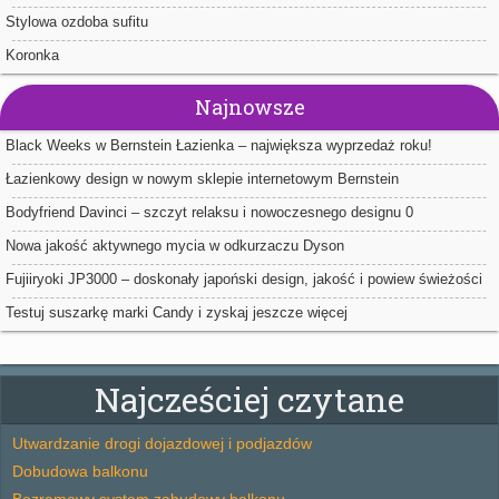
Stylowa ozdoba sufitu
Koronka
Najnowsze
Black Weeks w Bernstein Łazienka – największa wyprzedaż roku!
Łazienkowy design w nowym sklepie internetowym Bernstein
Bodyfriend Davinci – szczyt relaksu i nowoczesnego designu 0
Nowa jakość aktywnego mycia w odkurzaczu Dyson
Fujiiryoki JP3000 – doskonały japoński design, jakość i powiew świeżości
we wnętrzu Twojego domu
Testuj suszarkę marki Candy i zyskaj jeszcze więcej
Najcześciej czytane
Utwardzanie drogi dojazdowej i podjazdów
Dobudowa balkonu