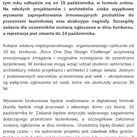
tym roku odbędzie się on 15 października, w formule online.
Na młodych projektantów i architektów czeka wyjątkowe
wyzwanie zaprojektowania innowacyjnych produktów do
przestrzeni łazienkowej oraz atrakcyjne nagrody. Szczegóły
zadania dla uczestników zostaną ogłoszone w dniu konkursu,
a rejestracja jest otwarta do 14 października.
Kolejne odsłony międzynarodowego, organizowanego cyklicznie od
10 lat, konkursu „Roca One Day Design Challenge” przynoszą
emocjonujące zmagania i oryginalne rozwiązania do przestrzeni
łazienkowej. W konkursie mogą wziąć udział studenci wzornictwa i
architektury, młodzi projektanci i architekci z całego świata. Jednym
z podstawowych warunków uczestnictwa jest wiek – akceptowane
są wyłącznie zgłoszenia od osób, które nie ukończyły jeszcze 30
lat.
Wyzwanie konkursowe będzie realizowane w digitalowej formule
(każdy będzie mógł pracować z własnego domu czy biura), 15
października br. Zadanie będzie dotyczyło wybranego zagadnienia
dotyczącego przestrzeni łazienkowej, a szczegółowe założenia
zostaną ogłoszone w dniu konkursu. Uczestnicy będą działać pod
presją czasu – na wykonanie projektu jest zaledwie kilka godzin.