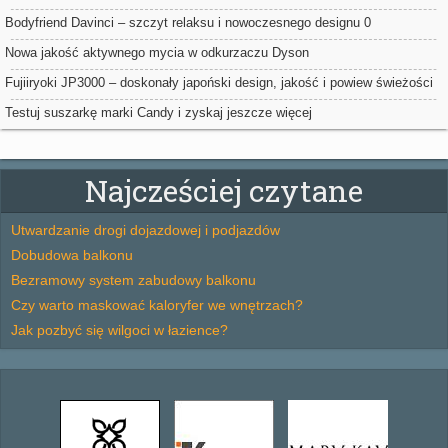
Bodyfriend Davinci – szczyt relaksu i nowoczesnego designu 0
Nowa jakość aktywnego mycia w odkurzaczu Dyson
Fujiiryoki JP3000 – doskonały japoński design, jakość i powiew świeżości
we wnętrzu Twojego domu
Testuj suszarkę marki Candy i zyskaj jeszcze więcej
Najcześciej czytane
Utwardzanie drogi dojazdowej i podjazdów
Dobudowa balkonu
Bezramowy system zabudowy balkonu
Czy warto maskować kaloryfer we wnętrzach?
Jak pozbyć się wilgoci w łazience?