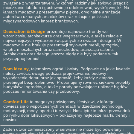
związane z wnętrzarstwem, w którym radzimy jak stylowo urządzić
mieszkanie lub dom i gustownie je udekorować, wystrój wnętrz. Na
łamach magazynu prezentujemy piękne, oryginalne aranżacje
autorstwa uznanych architektów oraz relacje z polskich i
międzynarodowych imprez branżowych.
Decoration & Design
prezentuje najnowsze trendy we
wzornictwie, architekturze oraz wnętrzarstwie, a także relacje z
najważniejszych wydarzeń związanych ze światem designu. W
magazynie nie brakuje prezentacji stylowych mebli, sprzętów,
wnętrz mieszkalnych oraz samochodów, aranżacja salonu.
Architektura oraz design jeszcze nigdy nie były podane w tak
przystępnej formie!
Dom Idealny
, tajemniczy ogród i kwiaty. Podpowie na jakie kwestie
należy zwrócić uwagę podczas projektowania, budowy i
wykończenia domu oraz jak sprawić, żeby każdy z etapów
przebiegał bezproblemowo. Proponujemy również ciekawe projekty
budynków i ogrodów, a także porady pozwalające uniknąć błędów
podczas remontowania czy przebudowy.
Comfort Life
to magazyn poświęcony lifestylowi, z którego
dowiesz się o współczesnych trendach w dziedzinie technologii,
motoryzacji, mody, sportu i turystyki. Nasz tytuł to także przewodnik
po rynku dóbr luksusowych – pokazujemy najlepsze marki, trendy i
nowinki.
Żaden utwór zamieszczony w serwisie nie może być powielany i
rozpowszechniany lub dalej rozpowszechniany w jakikolwiek sposób