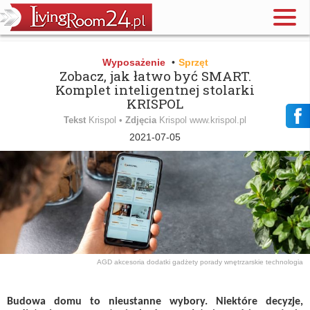
Wyposażenie
•
Sprzęt
Zobacz, jak łatwo być SMART.
Komplet inteligentnej stolarki
KRISPOL
Tekst
Krispol •
Zdjęcia
Krispol www.krispol.pl
2021-07-05
AGD
akcesoria
dodatki
gadżety
porady wnętrzarskie
technologia
Budowa domu to nieustanne wybory. Niektóre decyzje,