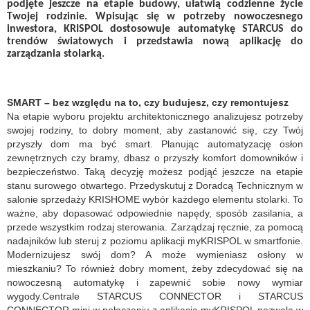
podjęte jeszcze na etapie budowy, ułatwią codzienne życie
Twojej rodzinie. Wpisując się w potrzeby nowoczesnego
inwestora, KRISPOL dostosowuje automatykę STARCUS do
trend
ów światowych i przedstawia nową aplikację do
zarządzania stolarką.
SMART – bez względu na to, czy budujesz, czy remontujesz
Na etapie wyboru projektu architektonicznego analizujesz potrzeby
swojej rodziny, to dobry moment, aby zastanowić się, czy Tw
ój
przyszły dom ma być smart. Planując automatyzację osłon
zewnętrznych czy bramy, dbasz o przyszły komfort domowników i
bezpieczeństwo. Taką decyzję możesz podjąć jeszcze na etapie
stanu surowego otwartego. Przedyskutuj z Doradcą Technicznym w
salonie sprzedaży KRISHOME wybór każdego elementu stolarki. To
ważne, aby dopasować odpowiednie napędy, sposób zasilania, a
przede wszystkim rodzaj sterowania. Zarządzaj ręcznie, za pomocą
nadajników lub steruj z poziomu aplikacji myKRISPOL w smartfonie.
Modernizujesz swój dom? A może wymieniasz osłony w
mieszkaniu? To również dobry moment, żeby zdecydować się na
nowoczesną automatykę i zapewnić sobie nowy wymiar
wygody.Centrale STARCUS CONNECTOR i STARCUS
CONNECTOR mini w połączeniu z aplikacją myKRISPOL pozwolą w