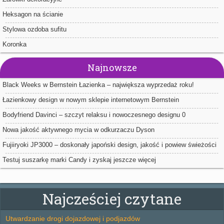
Heksagon na ścianie
Stylowa ozdoba sufitu
Koronka
Najnowsze
Black Weeks w Bernstein Łazienka – największa wyprzedaż roku!
Łazienkowy design w nowym sklepie internetowym Bernstein
Bodyfriend Davinci – szczyt relaksu i nowoczesnego designu 0
Nowa jakość aktywnego mycia w odkurzaczu Dyson
Fujiiryoki JP3000 – doskonały japoński design, jakość i powiew świeżości
we wnętrzu Twojego domu
Testuj suszarkę marki Candy i zyskaj jeszcze więcej
Najcześciej czytane
Utwardzanie drogi dojazdowej i podjazdów