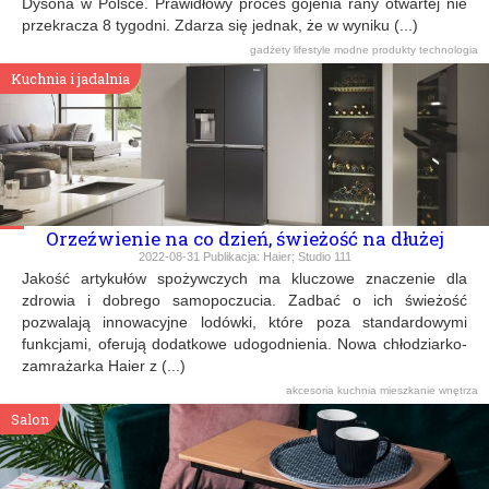
Dysona w Polsce. Prawidłowy proces gojenia rany otwartej nie
przekracza 8 tygodni. Zdarza się jednak, że w wyniku (...)
gadżety
lifestyle
modne produkty
technologia
Kuchnia i jadalnia
Orzeźwienie na co dzień, świeżość na dłużej
2022-08-31
Publikacja:
Haier; Studio 111
Jakość artykułów spożywczych ma kluczowe znaczenie dla
zdrowia i dobrego samopoczucia. Zadbać o ich świeżość
pozwalają innowacyjne lodówki, które poza standardowymi
funkcjami, oferują dodatkowe udogodnienia. Nowa chłodziarko-
zamrażarka Haier z (...)
akcesoria
kuchnia
mieszkanie
wnętrza
Salon