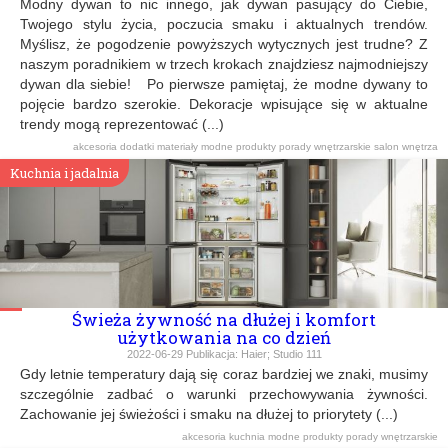
Modny dywan to nic innego, jak dywan pasujący do Ciebie,
Twojego stylu życia, poczucia smaku i aktualnych trendów.
Myślisz, że pogodzenie powyższych wytycznych jest trudne? Z
naszym poradnikiem w trzech krokach znajdziesz najmodniejszy
dywan dla siebie! Po pierwsze pamiętaj, że modne dywany to
pojęcie bardzo szerokie. Dekoracje wpisujące się w aktualne
trendy mogą reprezentować (...)
akcesoria
dodatki
materiały
modne produkty
porady wnętrzarskie
salon
wnętrza
Kuchnia i jadalnia
Świeża żywność na dłużej i komfort
użytkowania na co dzień
2022-06-29
Publikacja:
Haier; Studio 111
Gdy letnie temperatury dają się coraz bardziej we znaki, musimy
szczególnie zadbać o warunki przechowywania żywności.
Zachowanie jej świeżości i smaku na dłużej to priorytety (...)
akcesoria
kuchnia
modne produkty
porady wnętrzarskie