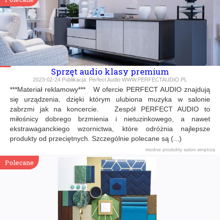
Sprzęt audio klasy premium
2023-02-24
Publikacja:
Perfect Audio WWW.PERFECTAUDIO.PL
***Materiał reklamowy*** W ofercie PERFECT AUDIO znajdują
się urządzenia, dzięki którym ulubiona muzyka w salonie
zabrzmi jak na koncercie. Zespół PERFECT AUDIO to
miłośnicy dobrego brzmienia i nietuzinkowego, a nawet
ekstrawaganckiego wzornictwa, które odróżnia najlepsze
produkty od przeciętnych. Szczególnie polecane są (...)
modne produkty
salon
wnętrza
Polecane