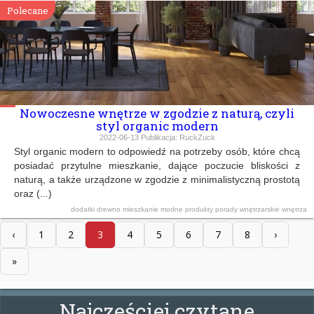
Polecane
Nowoczesne wnętrze w zgodzie z naturą, czyli
styl organic modern
2022-06-13
Publikacja:
RuckZuck
Styl organic modern to odpowiedź na potrzeby osób, które chcą
posiadać przytulne mieszkanie, dające poczucie bliskości z
naturą, a także urządzone w zgodzie z minimalistyczną prostotą
oraz (...)
dodatki
drewno
mieszkanie
modne produkty
porady wnętrzarskie
wnętrza
‹
1
2
3
4
5
6
7
8
›
»
Najcześciej czytane