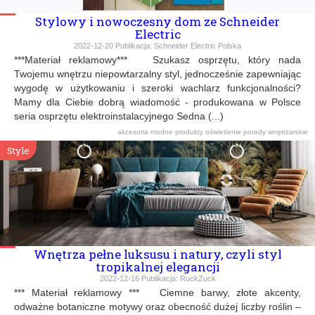
Stylowy i nowoczesny dom ze Schneider
Electric
2022-12-20
Publikacja:
Schneider Electric Polska
***Materiał reklamowy*** Szukasz osprzętu, który nada
Twojemu wnętrzu niepowtarzalny styl, jednocześnie zapewniając
wygodę w użytkowaniu i szeroki wachlarz funkcjonalności?
Mamy dla Ciebie dobrą wiadomość - produkowana w Polsce
seria osprzętu elektroinstalacyjnego Sedna (...)
akcesoria
modne produkty
oświetlenie
porady wnętrzarskie
Style
Wnętrza pełne luksusu i natury, czyli styl
tropikalnej elegancji
2022-12-16
Publikacja:
RuckZuck
*** Materiał reklamowy *** Ciemne barwy, złote akcenty,
odważne botaniczne motywy oraz obecność dużej liczby roślin –