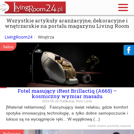
Wszystkie artykuły aranżacyjne, dekoracyjne i
wnętrzarskie na portalu magazynu Living Room
LivingRoom24
Wnętrza
Salon
Fotel masujący iRest Brillactiq (A665) –
kosmiczny wymiar masażu
2023-05-26
Publikacja:
Rest Lords
[Materiał reklamowy] Fascynujący świat relaksu, gdzie komfort
spotyka innowacyjną technologię, a tylko dobre samopoczucie i
luksus są na wyciągnięcie ręki... W wyjątkową (...)
meble
modne produkty
wnętrza
Polecane