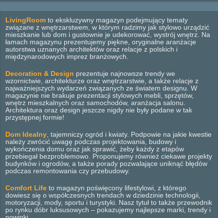
LivingRoom
to ekskluzywny magazyn podejmujący tematy
związane z wnętrzarstwem, w którym radzimy jak stylowo urządzić
mieszkanie lub dom i gustownie je udekorować, wystrój wnętrz. Na
łamach magazynu prezentujemy piękne, oryginalne aranżacje
autorstwa uznanych architektów oraz relacje z polskich i
międzynarodowych imprez branżowych.
Decoration & Design
prezentuje najnowsze trendy we
wzornictwie, architekturze oraz wnętrzarstwie, a także relacje z
najważniejszych wydarzeń związanych ze światem designu. W
magazynie nie brakuje prezentacji stylowych mebli, sprzętów,
wnętrz mieszkalnych oraz samochodów, aranżacja salonu.
Architektura oraz design jeszcze nigdy nie były podane w tak
przystępnej formie!
Dom Idealny
, tajemniczy ogród i kwiaty. Podpowie na jakie kwestie
należy zwrócić uwagę podczas projektowania, budowy i
wykończenia domu oraz jak sprawić, żeby każdy z etapów
przebiegał bezproblemowo. Proponujemy również ciekawe projekty
budynków i ogrodów, a także porady pozwalające uniknąć błędów
podczas remontowania czy przebudowy.
Comfort Life
to magazyn poświęcony lifestylowi, z którego
dowiesz się o współczesnych trendach w dziedzinie technologii,
motoryzacji, mody, sportu i turystyki. Nasz tytuł to także przewodnik
po rynku dóbr luksusowych – pokazujemy najlepsze marki, trendy i
nowinki.