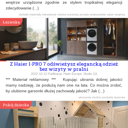
wnętrze urządzone zgodnie ze stylem tropikalnej elegancji
zdecydowanie (...)
dodatki
materiały
mieszkanie
modne produkty
porady wnętrzarskie
salon
wnętrza
Łazienka
Z Haier I-PRO 7 odświeżysz elegancką odzież
bez wizyty w pralni
2022-10-12
Publikacja:
Haier Europe; Studio 111
*** Materiał reklamowy *** Kupując ubrania dobrej jakości
mamy nadzieję, że posłużą nam one na lata. Co można zrobić,
by ulubione garsonki dłużej zachowały jakość? Jak (...)
akcesoria
modne produkty
łazienka
Pokój dziecka