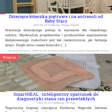
Dziecięce łóżeczka piętrowe i na antresoli od
Baby Stars
2022-09-20
Publikacja:
Magda Pawluk
Aranżacja dziecięcego pokoju to wyzwanie dla niejednego
rodzica. Wyobraźnia projektantów i producentów wyposażenia
dedykowanego maluchom jest tak nieskończona, jak fantazja
dzieci. Dzięki temu nawet łóżeczko (...)
dla dziecka
drewno
meble
modne produkty
pokój dziecięcy
porady wnętrzarskie
wnętrza
Wnętrza
SmartHEAL - inteligentny opatrunek do
diagnostyki stanu ran przewlekłych
2022-09-15
Publikacja:
PR Hub
Tegoroczny krajowy zwycięzca Konkursu Nagroda Jamesa