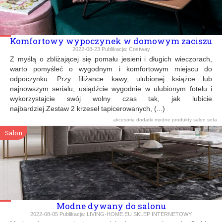
Komfortowy wypoczynek w domowym zaciszu
2022-08-23
Publikacja:
Costway
Z myślą o zbliżającej się pomału jesieni i długich wieczorach,
warto pomyśleć o wygodnym i komfortowym miejscu do
odpoczynku. Przy filiżance kawy, ulubionej książce lub
najnowszym serialu, usiądźcie wygodnie w ulubionym fotelu i
wykorzystajcie swój wolny czas tak, jak lubicie
najbardziej.Zestaw 2 krzeseł tapicerowanych, (...)
akcesoria
dodatki
modne produkty
salon
sofa
Salon
Modne dywany do salonu
2022-08-05
Publikacja:
LIVING-HOME.EU SKLEP INTERNETOWY