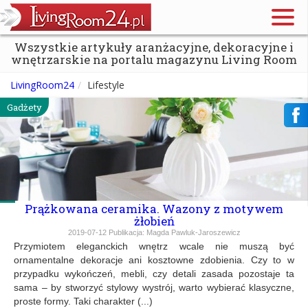
Wszystkie artykuły aranżacyjne, dekoracyjne i
wnętrzarskie na portalu magazynu Living Room
LivingRoom24
Lifestyle
Gadżety
Prążkowana ceramika. Wazony z motywem
żłobień
2019-07-12
Publikacja:
Magda Pawluk-Jaroszewicz
Przymiotem eleganckich wnętrz wcale nie muszą być
ornamentalne dekoracje ani kosztowne zdobienia. Czy to w
przypadku wykończeń, mebli, czy detali zasada pozostaje ta
sama – by stworzyć stylowy wystrój, warto wybierać klasyczne,
proste formy. Taki charakter (...)