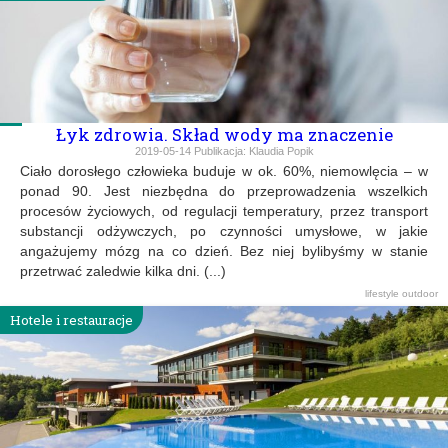
Łyk zdrowia. Skład wody ma znaczenie
2019-05-14
Publikacja:
Klaudia Popik
Ciało dorosłego człowieka buduje w ok. 60%, niemowlęcia – w
ponad 90. Jest niezbędna do przeprowadzenia wszelkich
procesów życiowych, od regulacji temperatury, przez transport
substancji odżywczych, po czynności umysłowe, w jakie
angażujemy mózg na co dzień. Bez niej bylibyśmy w stanie
przetrwać zaledwie kilka dni. (...)
lifestyle
outdoor
Hotele i restauracje