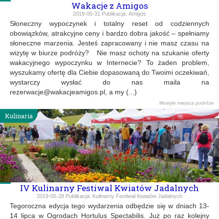
Wakacje z Amigos
2019-05-31
Publikacja:
Amigos
Słoneczny wypoczynek i totalny reset od codziennych
obowiązków, atrakcyjne ceny i bardzo dobra jakość – spełniamy
słoneczne marzenia. Jesteś zapracowany i nie masz czasu na
wizytę w biurze podróży? Nie masz ochoty na szukanie oferty
wakacyjnego wypoczynku w Internecie? To żaden problem,
wyszukamy ofertę dla Ciebie dopasowaną do Twoimi oczekiwań,
wystarczy wysłać do nas maila na
rezerwacje@wakacjeamigos.pl
, a my (...)
lifestyle
miejsca
podróże
Kulinaria
IV Kulinarny Festiwal Kwiatów Jadalnych
2019-05-28
Publikacja:
Kulinarny Festiwal Kwiatów Jadalnych
Tegoroczna edycja tego wydarzenia odbędzie się w dniach 13-
14 lipca w Ogrodach Hortulus Spectabilis. Już po raz kolejny