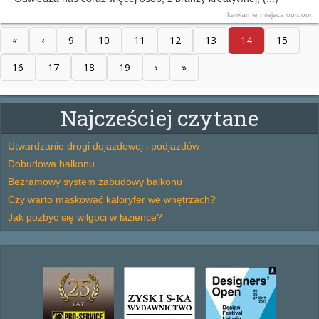
kawiarnie
miejsca
outdoor
«
‹
9
10
11
12
13
14
15
16
17
18
19
›
»
Najcześciej czytane
Utwardzanie drogi dojazdowej i podjazdów
Dobudowa balkonu
Bezramowy system zabudowy balkonu
Czy warto maskować kaloryfer we wnętrzach?
Jak pozbyć się wilgoci w łazience?