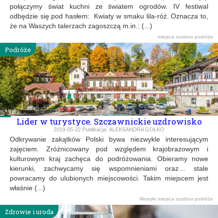
połączymy świat kuchni ze światem ogrodów. IV festiwal
odbędzie się pod hasłem: Kwiaty w smaku lila-róż. Oznacza to,
że na Waszych talerzach zagoszczą m.in.: (...)
miejsca
outdoor
podróże
Podróże
Lider w turystyce. Szczawnickie uzdrowisko
2019-05-22
Publikacja:
ALEKSANDRA GOŁKO
Odkrywanie zakątków Polski bywa niezwykle interesującym
zajęciem. Zróżnicowany pod względem krajobrazowym i
kulturowym kraj zachęca do podróżowania. Obieramy nowe
kierunki, zachwycamy się wspomnieniami oraz… stale
powracamy do ulubionych miejscowości. Takim miejscem jest
właśnie (...)
lifestyle
miejsca
outdoor
podróże
Zdrowie i uroda