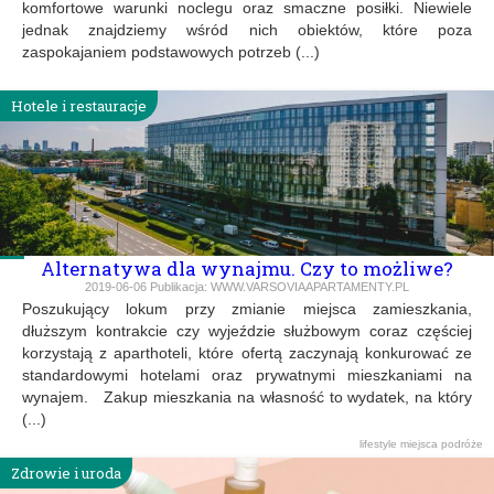
komfortowe warunki noclegu oraz smaczne posiłki. Niewiele
jednak znajdziemy wśród nich obiektów, które poza
zaspokajaniem podstawowych potrzeb (...)
Hotele i restauracje
Alternatywa dla wynajmu. Czy to możliwe?
2019-06-06
Publikacja:
WWW.VARSOVIAAPARTAMENTY.PL
Poszukujący lokum przy zmianie miejsca zamieszkania,
dłuższym kontrakcie czy wyjeździe służbowym coraz częściej
korzystają z aparthoteli, które ofertą zaczynają konkurować ze
standardowymi hotelami oraz prywatnymi mieszkaniami na
wynajem. Zakup mieszkania na własność to wydatek, na który
(...)
lifestyle
miejsca
podróże
Zdrowie i uroda