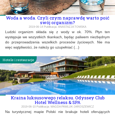
Woda a woda. Czyli czym naprawdę warto poić
swój organizm?
2019-06-14
Publikacja:
ANASTAZJA TOMSKA
Ludzki organizm składa się z wody w ok. 70%. Płyn ten
występuje we wszystkich tkankach, będąc paliwem niezbędnym
do przeprowadzenia wszelkich procesów życiowych. Nie ma
więc wątpliwości, że należy go uzupełniać (...)
Hotele i restauracje
Kraina luksusowego relaksu. Odyssey Club
Hotel Wellness & SPA
2019-06-10
Publikacja:
MAGDA PAWLUK-JAROSZEWICZ
Na turystycznej mapie Polski nie brakuje hoteli oferujących