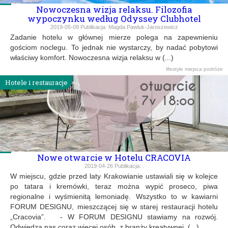
Nowoczesna wizja relaksu. Filozofia
wypoczynku według Odyssey Clubhotel
2019-05-09
Publikacja:
Magda Pawluk-Jaroszewicz
Zadanie hotelu w głównej mierze polega na zapewnieniu
gościom noclegu. To jednak nie wystarczy, by nadać pobytowi
właściwy komfort. Nowoczesna wizja relaksu w (...)
lifestyle
miejsca
podróże
Hotele i restauracje
Nowe otwarcie w Hotelu CRACOVIA
2019-04-26
Publikacja:
.
W miejscu, gdzie przed laty Krakowianie ustawiali się w kolejce
po tatara i kremówki, teraz można wypić proseco, piwa
regionalne i wyśmienitą lemoniadę. Wszystko to w kawiarni
FORUM DESIGNU, mieszczącej się w starej restauracji hotelu
„Cracovia”. - W FORUM DESIGNU stawiamy na rozwój.
Odwiedza nas coraz więcej osób, z branży kreatywnej, (...)