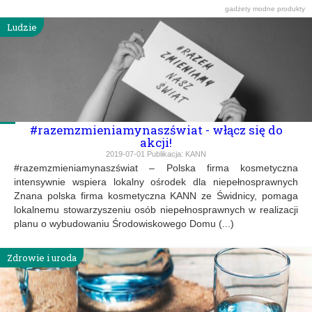
gadżety
modne produkty
Ludzie
#razemzmieniamynaszświat - włącz się do
akcji!
2019-07-01
Publikacja:
KANN
#razemzmieniamynaszświat – Polska firma kosmetyczna
intensywnie wspiera lokalny ośrodek dla niepełnosprawnych
Znana polska firma kosmetyczna KANN ze Świdnicy, pomaga
lokalnemu stowarzyszeniu osób niepełnosprawnych w realizacji
planu o wybudowaniu Środowiskowego Domu (...)
Zdrowie i uroda