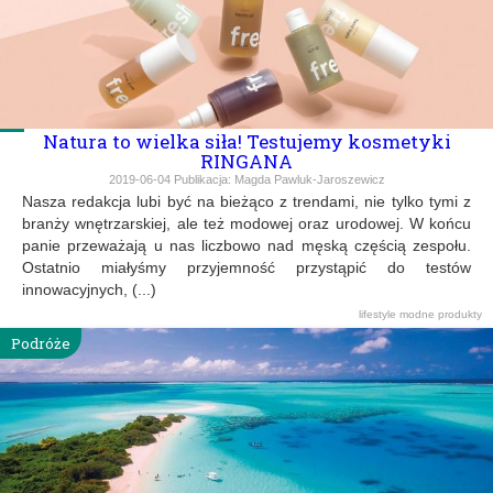
Natura to wielka siła! Testujemy kosmetyki
RINGANA
2019-06-04
Publikacja:
Magda Pawluk-Jaroszewicz
Nasza redakcja lubi być na bieżąco z trendami, nie tylko tymi z
branży wnętrzarskiej, ale też modowej oraz urodowej. W końcu
panie przeważają u nas liczbowo nad męską częścią zespołu.
Ostatnio miałyśmy przyjemność przystąpić do testów
innowacyjnych, (...)
lifestyle
modne produkty
Podróże