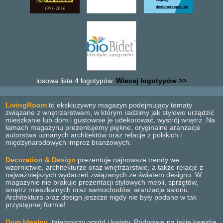
losowa lista 4 logotypów.
Wiecej logotypów >>
LivingRoom
to ekskluzywny magazyn podejmujący tematy
związane z wnętrzarstwem, w którym radzimy jak stylowo urządzić
mieszkanie lub dom i gustownie je udekorować, wystrój wnętrz. Na
łamach magazynu prezentujemy piękne, oryginalne aranżacje
autorstwa uznanych architektów oraz relacje z polskich i
międzynarodowych imprez branżowych.
Decoration & Design
prezentuje najnowsze trendy we
wzornictwie, architekturze oraz wnętrzarstwie, a także relacje z
najważniejszych wydarzeń związanych ze światem designu. W
magazynie nie brakuje prezentacji stylowych mebli, sprzętów,
wnętrz mieszkalnych oraz samochodów, aranżacja salonu.
Architektura oraz design jeszcze nigdy nie były podane w tak
przystępnej formie!
Dom Idealny
, tajemniczy ogród i kwiaty. Podpowie na jakie kwestie